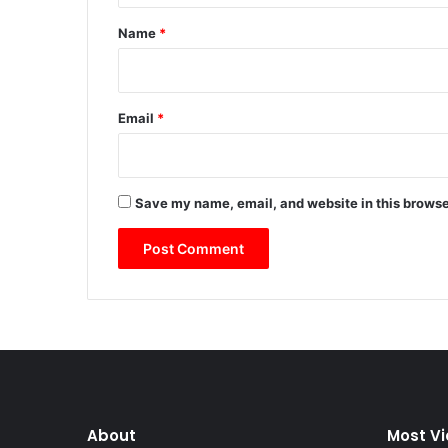
*
Name
*
Email
*
Save my name, email, and website in this browse
About
Most V