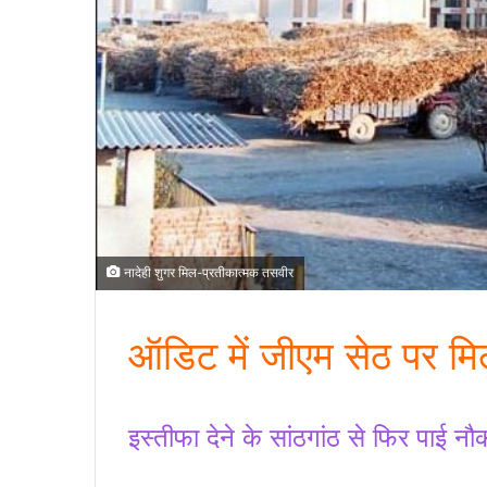
नादेही शुगर मिल-प्रतीकात्मक तसवीर
ऑडिट में जीएम सेठ पर मि
इस्तीफा देने के सांठगांठ से फिर पाई नौ