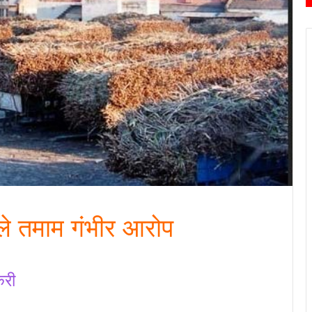
ले तमाम गंभीर आरोप
करी