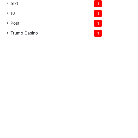
text
1
10
1
Post
1
Trumo Casino
1