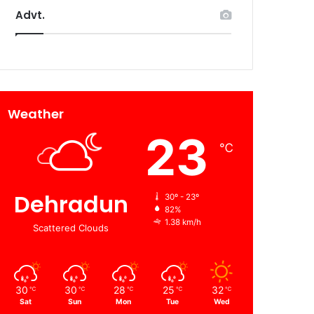
Advt.
Weather
23
℃
Dehradun
30º - 23º
82%
1.38 km/h
Scattered Clouds
30
30
28
25
32
℃
℃
℃
℃
℃
Sat
Sun
Mon
Tue
Wed