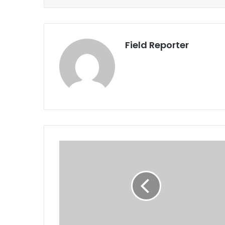
Field Reporter
...तो
फर्जी
था
अरबों
का
एनएच-74
घोटाला
!