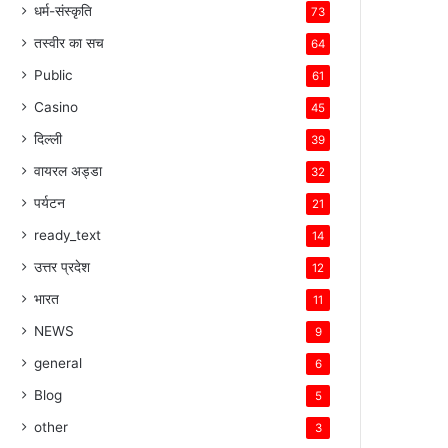
धर्म-संस्कृति
73
तस्वीर का सच
64
Public
61
Casino
45
दिल्ली
39
वायरल अड्डा
32
पर्यटन
21
ready_text
14
उत्तर प्रदेश
12
भारत
11
NEWS
9
general
6
Blog
5
other
3