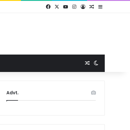
Facebook
X
YouTube
Instagram
Log In
Random Article
Sidebar
Random Article
Switch skin
Advt.