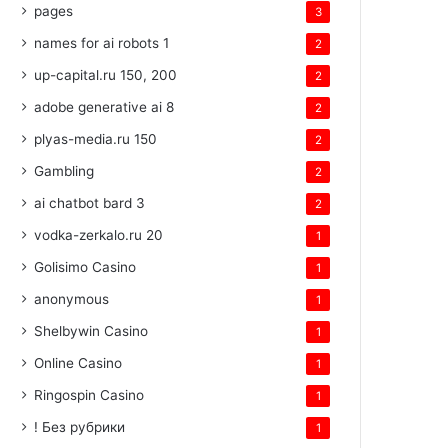
pages
3
names for ai robots 1
2
up-capital.ru 150, 200
2
adobe generative ai 8
2
plyas-media.ru 150
2
Gambling
2
ai chatbot bard 3
2
vodka-zerkalo.ru 20
1
Golisimo Casino
1
anonymous
1
Shelbywin Casino
1
Online Casino
1
Ringospin Casino
1
! Без рубрики
1