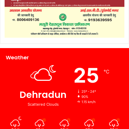
Weather
25
℃
Dehradun
25º - 24º
90%
1.15 km/h
Scattered Clouds