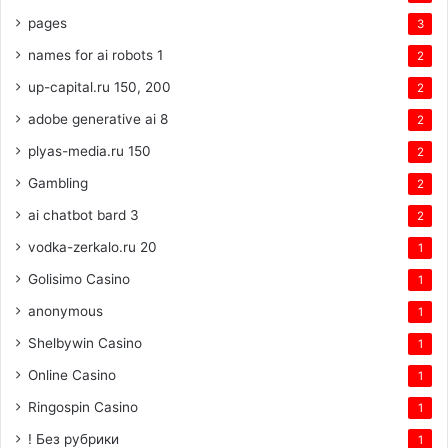
pages
3
names for ai robots 1
2
up-capital.ru 150, 200
2
adobe generative ai 8
2
plyas-media.ru 150
2
Gambling
2
ai chatbot bard 3
2
vodka-zerkalo.ru 20
1
Golisimo Casino
1
anonymous
1
Shelbywin Casino
1
Online Casino
1
Ringospin Casino
1
! Без рубрики
1