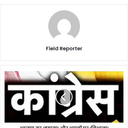
Field Reporter
भाजपा
का
‘बहाना’
और
अपनों
पर
‘निशाना’