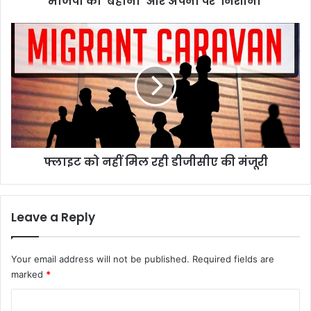
भाजपा का ‘बहाना’ और अपनों पर ‘निशाना’
फ्लाइट
को
नहीं
मिल
रही
डीजीसीए
की
मंजूरी
फ्लाइट को नहीं मिल रही डीजीसीए की मंजूरी
Leave a Reply
Your email address will not be published.
Required fields are
marked
*
C