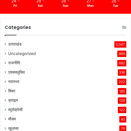
24
29
28
27
28
℃
℃
℃
℃
℃
Fri
Sat
Sun
Mon
Tue
Categories
उत्तराखंड
5,547
Uncategorized
869
राजनीति
682
एक्सक्लुसिव
516
स्वास्थ्य
222
शिक्षा
185
क्राइम
128
ब्यूरोक्रेसी
122
मौसम
90
खुलासा
79