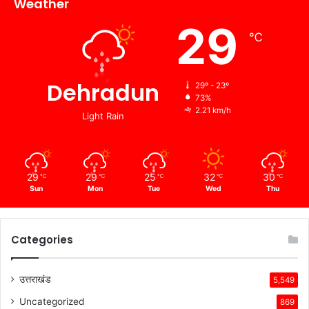
Weather
29
℃
Dehradun
29º - 23º
73%
2.21 km/h
Light Rain
29
29
25
32
30
℃
℃
℃
℃
℃
Sun
Mon
Tue
Wed
Thu
Categories
उत्तराखंड
5,549
Uncategorized
869