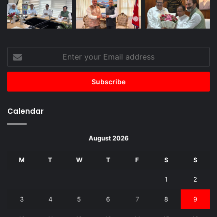
Enter
your
Email
address
Calendar
August 2026
M
T
W
T
F
S
S
1
2
3
4
5
6
7
8
9