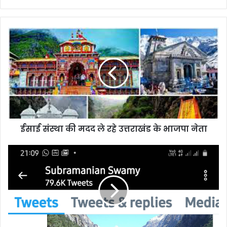
ईसाई
संस्था
की
मदद
ले
रहे
उत्तराखंड
के
भाजपा
ईसाई संस्था की मदद ले रहे उत्तराखंड के भाजपा नेता
नेता
स्वामी
के
आरोप
की
नहीं
कोई
जानकारीःभगत