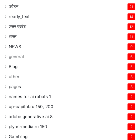
पर्यटन
21
ready_text
14
उत्तर प्रदेश
12
भारत
11
NEWS
9
general
6
Blog
5
other
3
pages
3
names for ai robots 1
2
up-capital.ru 150, 200
2
adobe generative ai 8
2
plyas-media.ru 150
2
Gambling
2