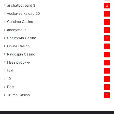
ai chatbot bard 3
2
vodka-zerkalo.ru 20
1
Golisimo Casino
1
anonymous
1
Shelbywin Casino
1
Online Casino
1
Ringospin Casino
1
! Без рубрики
1
text
1
10
1
Post
1
Trumo Casino
1