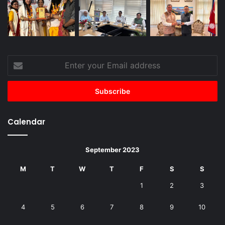
Enter
your
Email
address
Calendar
September 2023
M
T
W
T
F
S
S
1
2
3
4
5
6
7
8
9
10