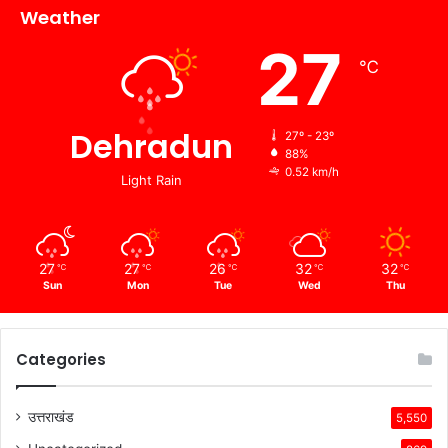
Weather
27
℃
Dehradun
27º - 23º
88%
0.52 km/h
Light Rain
27
27
26
32
32
℃
℃
℃
℃
℃
Sun
Mon
Tue
Wed
Thu
Categories
उत्तराखंड
5,550