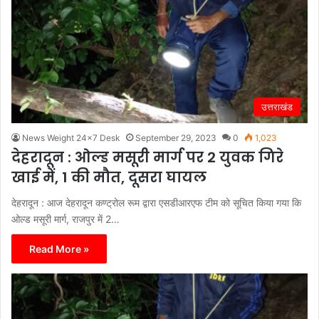
उत्तराखंड
News Weight 24x7 Desk
September 29, 2023
0
1,023
देहरादून : ओल्ड मसूरी मार्ग पर 2 युवक गिरे
खाई में, 1 की मौत, दूसरा घायल
देहरादून : आज देहरादून कण्ट्रोल रूम द्वारा एसडीआरएफ टीम को सूचित किया गया कि
ओल्ड मसूरी मार्ग, राजपुर में 2…
Read More »