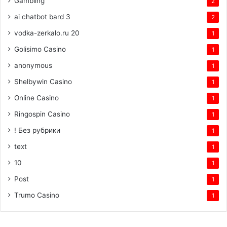
Gambling
2
ai chatbot bard 3
2
vodka-zerkalo.ru 20
1
Golisimo Casino
1
anonymous
1
Shelbywin Casino
1
Online Casino
1
Ringospin Casino
1
! Без рубрики
1
text
1
10
1
Post
1
Trumo Casino
1