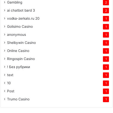
Gambling
2
ai chatbot bard 3
2
vodka-zerkalo.ru 20
1
Golisimo Casino
1
anonymous
1
Shelbywin Casino
1
Online Casino
1
Ringospin Casino
1
! Без рубрики
1
text
1
10
1
Post
1
Trumo Casino
1