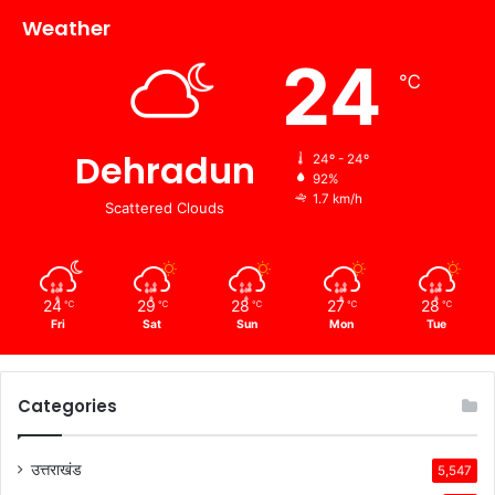
Weather
24
℃
Dehradun
24º - 24º
92%
1.7 km/h
Scattered Clouds
24
29
28
27
28
℃
℃
℃
℃
℃
Fri
Sat
Sun
Mon
Tue
Categories
उत्तराखंड
5,547