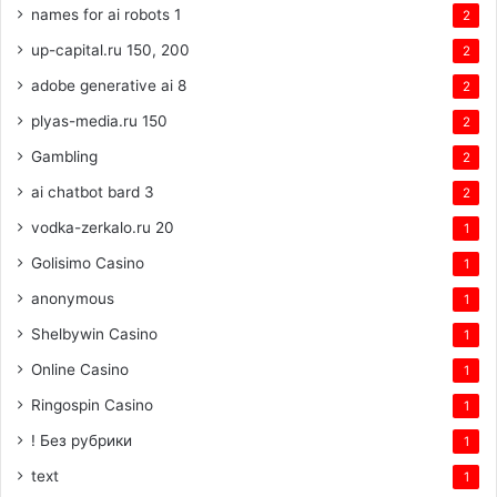
names for ai robots 1
2
up-capital.ru 150, 200
2
adobe generative ai 8
2
plyas-media.ru 150
2
Gambling
2
ai chatbot bard 3
2
vodka-zerkalo.ru 20
1
Golisimo Casino
1
anonymous
1
Shelbywin Casino
1
Online Casino
1
Ringospin Casino
1
! Без рубрики
1
text
1