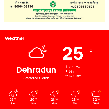
Weather
25
℃
Dehradun
25º - 24º
93%
1.28 km/h
Scattered Clouds
25
29
28
26
32
℃
℃
℃
℃
℃
Sat
Sun
Mon
Tue
Wed