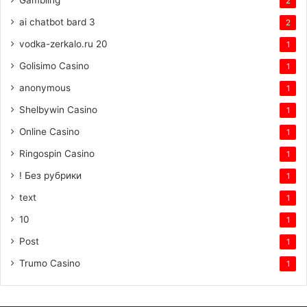
Gambling
2
ai chatbot bard 3
2
vodka-zerkalo.ru 20
1
Golisimo Casino
1
anonymous
1
Shelbywin Casino
1
Online Casino
1
Ringospin Casino
1
! Без рубрики
1
text
1
10
1
Post
1
Trumo Casino
1