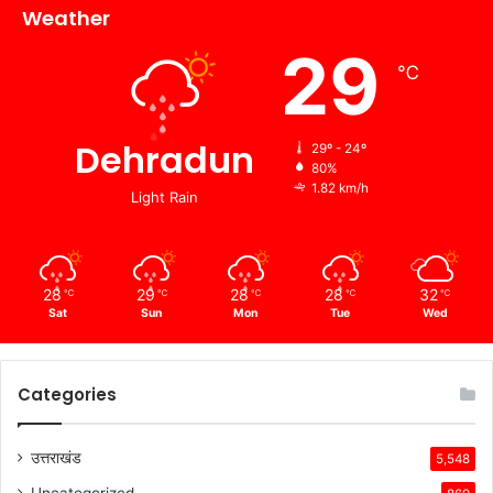
Weather
29
℃
Dehradun
29º - 24º
80%
1.82 km/h
Light Rain
28
29
28
28
32
℃
℃
℃
℃
℃
Sat
Sun
Mon
Tue
Wed
Categories
उत्तराखंड
5,548