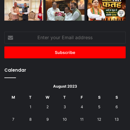
Enter
your
Email
address
Calendar
August 2023
M
T
W
T
F
S
S
1
2
3
4
5
6
7
8
9
10
11
12
13