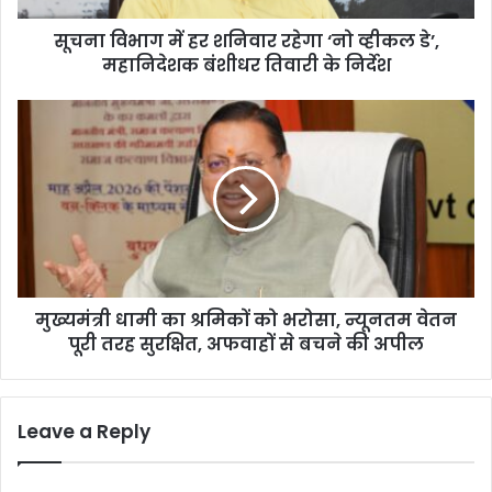
र
सूचना विभाग में हर शनिवार रहेगा ‘नो व्हीकल डे’,
श
महानिदेशक बंशीधर तिवारी के निर्देश
नि
वा
र
मु
र
ख्य
हे
मं
गा
त्री
‘
धा
नो
मी
व्ही
का
क
श्र
ल
मि
डे
मुख्यमंत्री धामी का श्रमिकों को भरोसा, न्यूनतम वेतन
कों
’
पूरी तरह सुरक्षित, अफवाहों से बचने की अपील
को
,
भ
म
रो
हा
सा
Leave a Reply
नि
,
दे
न्यू
श
न