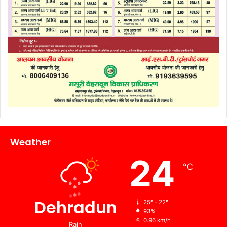
Weather
24
℃
Dehradun
25º - 22º
93%
0.96 km/h
Rain