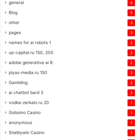
general
6
Blog
5
other
3
pages
3
names for ai robots 1
2
up-capital.ru 150, 200
2
adobe generative ai 8
2
plyas-media.ru 150
2
Gambling
2
ai chatbot bard 3
2
vodka-zerkalo.ru 20
1
Golisimo Casino
1
anonymous
1
Shelbywin Casino
1