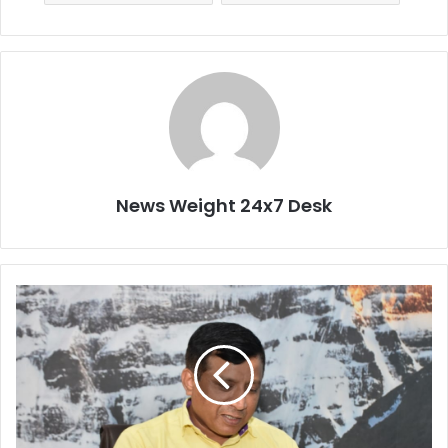
News Weight 24x7 Desk
सू
च
ना
वि
भा
ग
में
ह