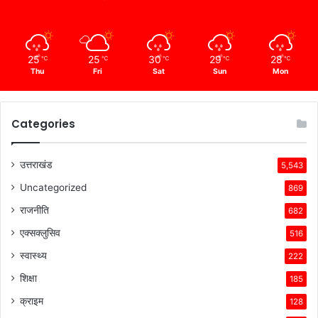
25
25
30
29
28
℃
℃
℃
℃
℃
Thu
Fri
Sat
Sun
Mon
Categories
उत्तराखंड
5,543
Uncategorized
869
राजनीति
682
एक्सक्लुसिव
516
स्वास्थ्य
222
शिक्षा
185
क्राइम
128