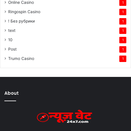
Online Casino
1
Ringospin Casino
1
! Без рубрики
1
text
1
10
1
Post
1
Trumo Casino
1
About