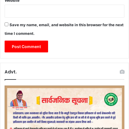
Website
च
ने
की
अ
Save my name, email, and website in this browser for the next
पी
ल
time I comment.
Advt.