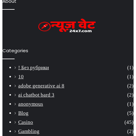
About
Categories
! Без рубрики
(1)
10
(1)
adobe generative ai 8
(2)
ai chatbot bard 3
(2)
anonymous
(1)
Blog
(5)
Casino
(45)
Gambling
(2)