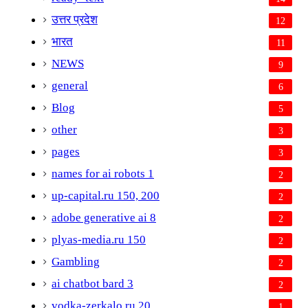
उत्तर प्रदेश
12
भारत
11
NEWS
9
general
6
Blog
5
other
3
pages
3
names for ai robots 1
2
up-capital.ru 150, 200
2
adobe generative ai 8
2
plyas-media.ru 150
2
Gambling
2
ai chatbot bard 3
2
vodka-zerkalo.ru 20
1