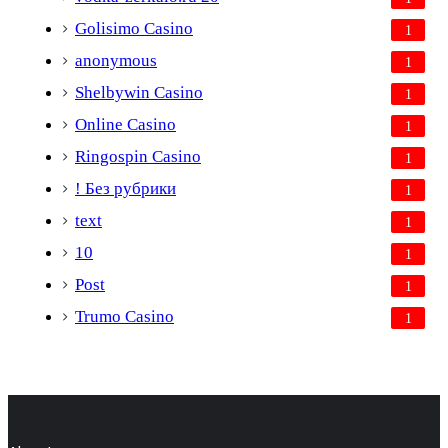
Golisimo Casino
1
anonymous
1
Shelbywin Casino
1
Online Casino
1
Ringospin Casino
1
! Без рубрики
1
text
1
10
1
Post
1
Trumo Casino
1