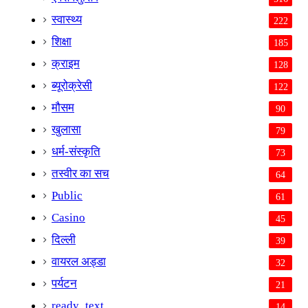
स्वास्थ्य
222
शिक्षा
185
क्राइम
128
ब्यूरोक्रेसी
122
मौसम
90
खुलासा
79
धर्म-संस्कृति
73
तस्वीर का सच
64
Public
61
Casino
45
दिल्ली
39
वायरल अड्डा
32
पर्यटन
21
ready_text
14