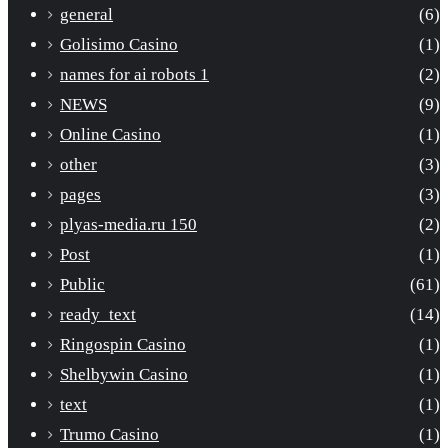
general
(6)
Golisimo Casino
(1)
names for ai robots 1
(2)
NEWS
(9)
Online Casino
(1)
other
(3)
pages
(3)
plyas-media.ru 150
(2)
Post
(1)
Public
(61)
ready_text
(14)
Ringospin Casino
(1)
Shelbywin Casino
(1)
text
(1)
Trumo Casino
(1)