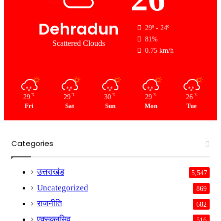
Dehradun
29º - 24º
81%
Scattered Clouds
0.75 km/h
℃
℃
℃
℃
℃
29
29
30
29
26
Fri
Sat
Sun
Mon
Tue
Categories
उत्तराखंड
5,547
Uncategorized
869
राजनीति
682
एक्सक्लुसिव
516