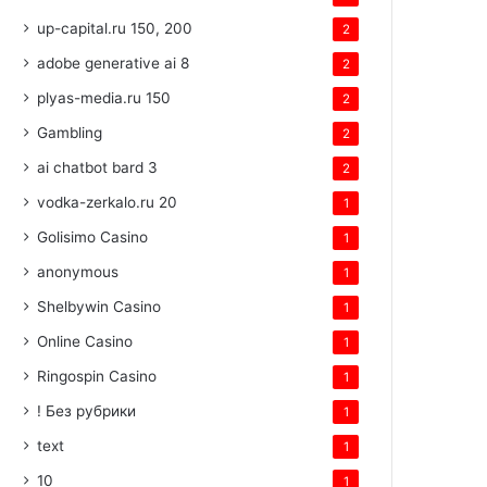
up-capital.ru 150, 200
2
adobe generative ai 8
2
plyas-media.ru 150
2
Gambling
2
ai chatbot bard 3
2
vodka-zerkalo.ru 20
1
Golisimo Casino
1
anonymous
1
Shelbywin Casino
1
Online Casino
1
Ringospin Casino
1
! Без рубрики
1
text
1
10
1