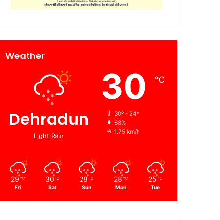
Weather
30
℃
Dehradun
30º - 24º
68%
1.75 km/h
Light Rain
29
30
28
28
25
℃
℃
℃
℃
℃
Fri
Sat
Sun
Mon
Tue