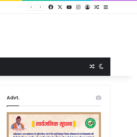
Facebook
X
YouTube
Instagram
Log In
Random Article
Sidebar
Random Article
Switch skin
Advt.