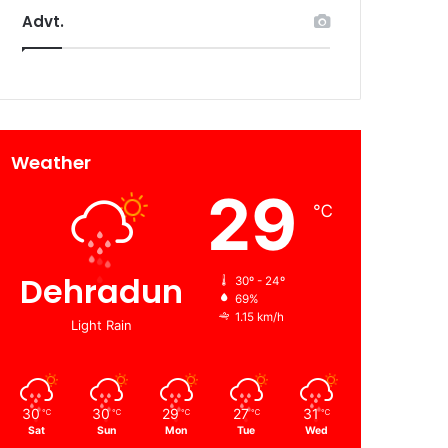
Advt.
Weather
29
℃
Dehradun
30º - 24º
69%
1.15 km/h
Light Rain
30
30
29
27
31
℃
℃
℃
℃
℃
Sat
Sun
Mon
Tue
Wed