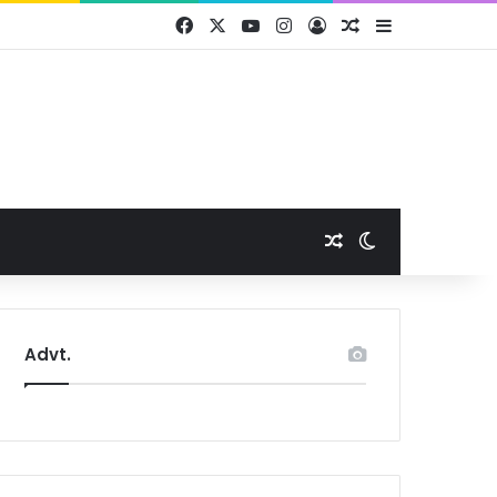
Facebook
X
YouTube
Instagram
Log In
Random Article
Sidebar
Random Article
Switch skin
Advt.