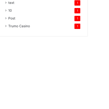
text
1
10
1
Post
1
Trumo Casino
1