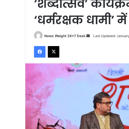
‘शब्दोत्सव’ कार्यक्
‘धर्मरक्षक धामी’ में 
News Weight 24x7 Desk
S
Last Updated: Januar
e
Facebook
X
n
d
a
n
e
m
a
i
l