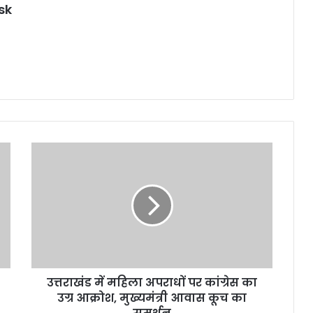
sk
उ
त्त
रा
खं
ड
में
म
हि
ला
उत्तराखंड में महिला अपराधों पर कांग्रेस का
अ
उग्र आक्रोश, मुख्यमंत्री आवास कूच का
प
रा