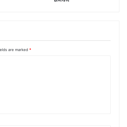
समर्थन
धों
प
र
कां
ग्रे
स
का
उ
ields are marked
*
ग्र
आ
क्रो
श
,
मु
ख्य
मं
त्री
आ
वा
स
कू