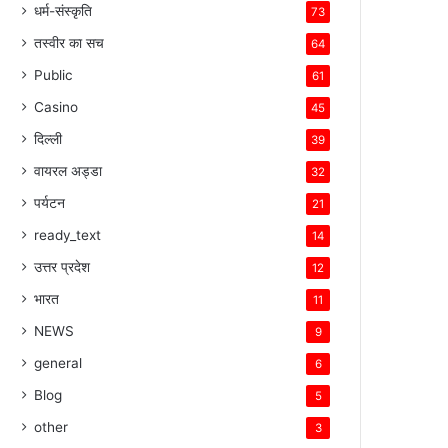
धर्म-संस्कृति
73
तस्वीर का सच
64
Public
61
Casino
45
दिल्ली
39
वायरल अड्डा
32
पर्यटन
21
ready_text
14
उत्तर प्रदेश
12
भारत
11
NEWS
9
general
6
Blog
5
other
3