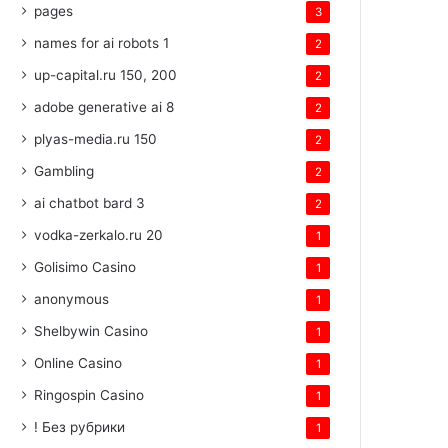
pages
3
names for ai robots 1
2
up-capital.ru 150, 200
2
adobe generative ai 8
2
plyas-media.ru 150
2
Gambling
2
ai chatbot bard 3
2
vodka-zerkalo.ru 20
1
Golisimo Casino
1
anonymous
1
Shelbywin Casino
1
Online Casino
1
Ringospin Casino
1
! Без рубрики
1