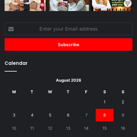
Enter
your
Email
address
Calendar
August 2026
M
T
W
T
F
S
S
1
2
3
4
5
6
7
8
9
10
11
12
13
14
15
16