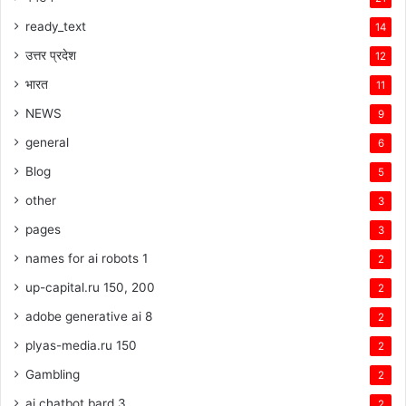
ready_text
14
उत्तर प्रदेश
12
भारत
11
NEWS
9
general
6
Blog
5
other
3
pages
3
names for ai robots 1
2
up-capital.ru 150, 200
2
adobe generative ai 8
2
plyas-media.ru 150
2
Gambling
2
ai chatbot bard 3
2