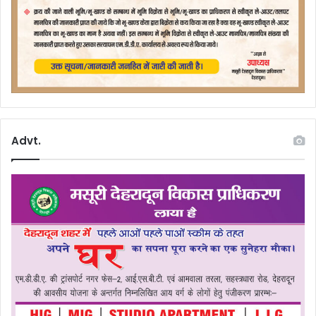
Advt.