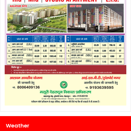
Weather