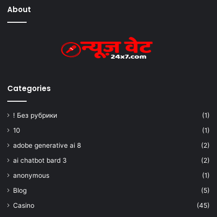
About
Categories
! Без рубрики
(1)
10
(1)
adobe generative ai 8
(2)
ai chatbot bard 3
(2)
anonymous
(1)
Blog
(5)
Casino
(45)