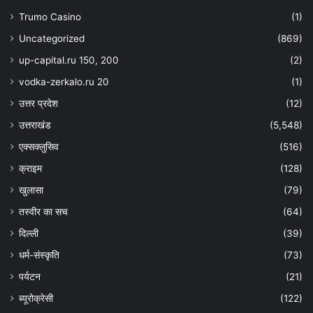
Trumo Casino
(1)
Uncategorized
(869)
up-capital.ru 150, 200
(2)
vodka-zerkalo.ru 20
(1)
उत्तर प्रदेश
(12)
उत्तराखंड
(5,548)
एक्सक्लुसिव
(516)
क्राइम
(128)
खुलासा
(79)
तस्वीर का सच
(64)
दिल्ली
(39)
धर्म-संस्कृति
(73)
पर्यटन
(21)
ब्यूरोक्रेसी
(122)