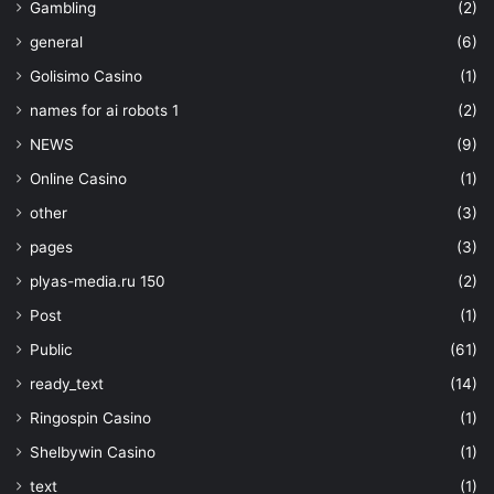
Gambling
(2)
general
(6)
Golisimo Casino
(1)
names for ai robots 1
(2)
NEWS
(9)
Online Casino
(1)
other
(3)
pages
(3)
plyas-media.ru 150
(2)
Post
(1)
Public
(61)
ready_text
(14)
Ringospin Casino
(1)
Shelbywin Casino
(1)
text
(1)