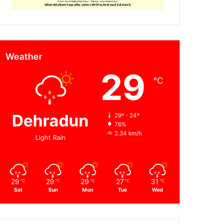
Weather
29
℃
Dehradun
29º - 24º
76%
2.34 km/h
Light Rain
29
29
29
27
31
℃
℃
℃
℃
℃
Sat
Sun
Mon
Tue
Wed