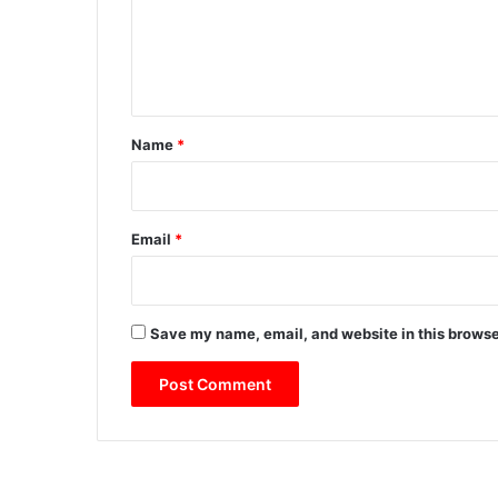
m
e
n
t
*
Name
*
Email
*
Save my name, email, and website in this browse