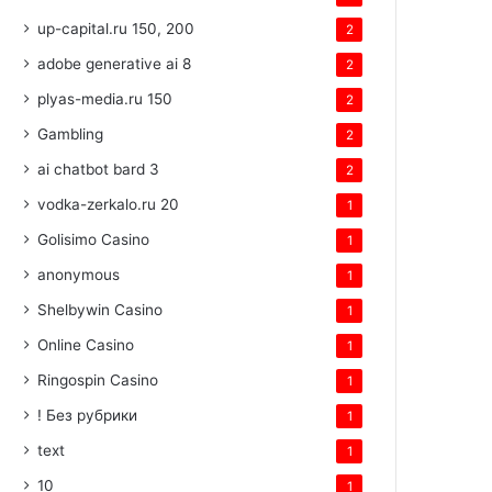
up-capital.ru 150, 200
2
adobe generative ai 8
2
plyas-media.ru 150
2
Gambling
2
ai chatbot bard 3
2
vodka-zerkalo.ru 20
1
Golisimo Casino
1
anonymous
1
Shelbywin Casino
1
Online Casino
1
Ringospin Casino
1
! Без рубрики
1
text
1
10
1