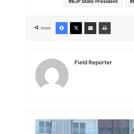
BJP State President
Facebook
X
Share via Email
Print
Share
Field Reporter
लाखीराम
जोशी