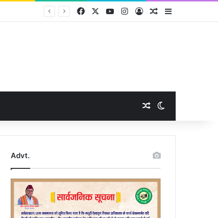
Facebook
X
YouTube
Instagram
Log In
Random Article
Sidebar
Random Article
Switch skin
Advt.