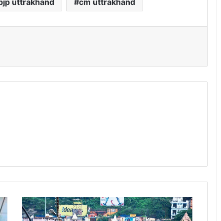
bjp uttrakhand
cm uttrakhand
उत्तराखंड
की