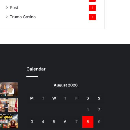
Post
1
Trumo Casino
1
Calendar
August 2026
M
T
W
T
F
S
S
1
2
3
4
5
6
7
8
9