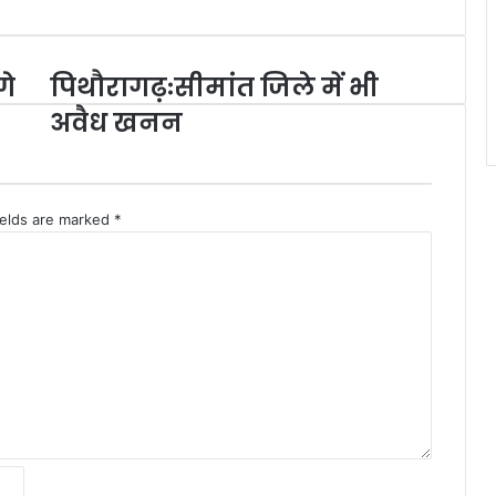
गे
पिथौरागढ़ःसीमांत जिले में भी
पिथौरागढ़ःसीमांत
जिले
अवैध खनन
में
भी
अवैध
खनन
ields are marked
*