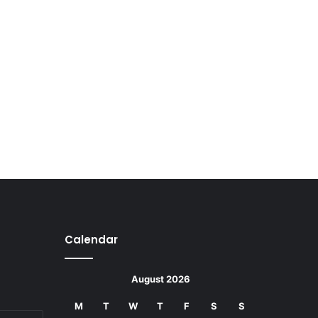
Calendar
August 2026
M
T
W
T
F
S
S