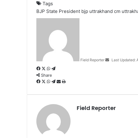
Tags
BJP State President
bjp uttrakhand
cm uttrakh
Send
an
email
Field Reporter
Last Updated: 
Facebook
X
WhatsApp
Telegram
Share
Facebook
X
WhatsApp
Telegram
Share
Print
via
Email
Field Reporter