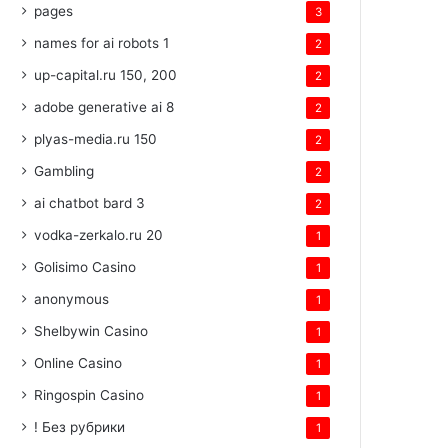
pages
3
names for ai robots 1
2
up-capital.ru 150, 200
2
adobe generative ai 8
2
plyas-media.ru 150
2
Gambling
2
ai chatbot bard 3
2
vodka-zerkalo.ru 20
1
Golisimo Casino
1
anonymous
1
Shelbywin Casino
1
Online Casino
1
Ringospin Casino
1
! Без рубрики
1