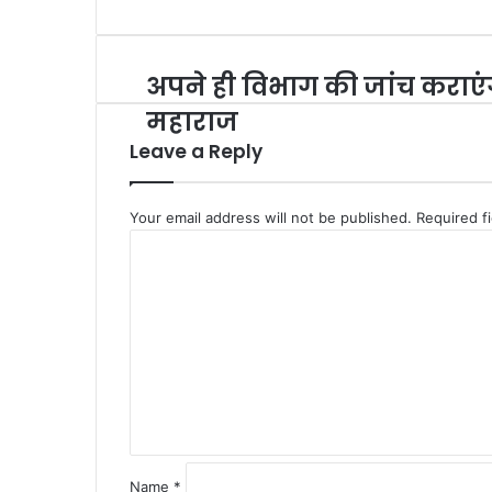
अपने ही विभाग की जांच कराएं
अपने
ही
महाराज
विभाग
Leave a Reply
की
जांच
कराएंगे
Your email address will not be published.
महाराज
Required f
C
o
m
m
e
n
t
*
Name
*