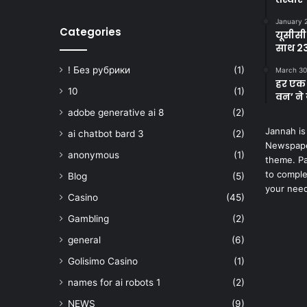
January 
Categories
यूसीसी
साथ 23
! Без рубрики
(1)
March 30
हर एक 
10
(1)
वन’ ने 
adobe generative ai 8
(2)
Jannah is
ai chatbot bard 3
(2)
Newspape
anonymous
(1)
theme. Pa
to comple
Blog
(5)
your nee
Casino
(45)
Gambling
(2)
general
(6)
Golisimo Casino
(1)
names for ai robots 1
(2)
NEWS
(9)