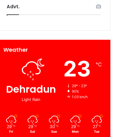
Advt.
Weather
23
℃
Dehradun
29º - 23º
90%
1.03 km/h
Light Rain
29
29
30
29
27
℃
℃
℃
℃
℃
Fri
Sat
Sun
Mon
Tue