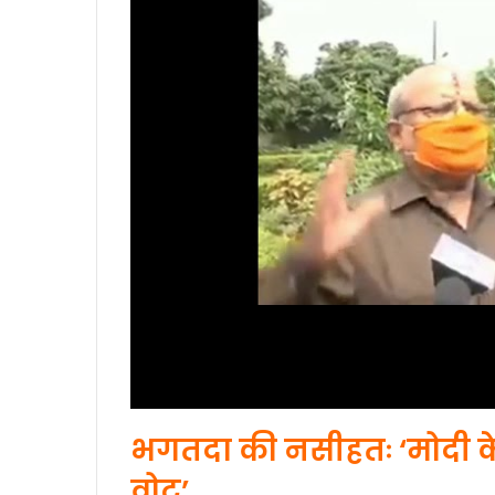
भगतदा की नसीहतः ‘मोदी क
वोट’