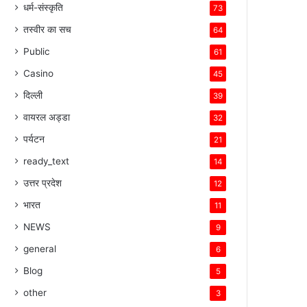
धर्म-संस्कृति
73
तस्वीर का सच
64
Public
61
Casino
45
दिल्ली
39
वायरल अड्डा
32
पर्यटन
21
ready_text
14
उत्तर प्रदेश
12
भारत
11
NEWS
9
general
6
Blog
5
other
3