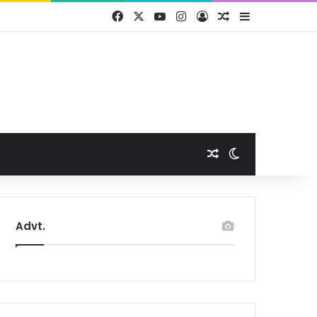
Facebook
X
YouTube
Instagram
Log In
Random Article
Sidebar
Random Article
Switch skin
Advt.