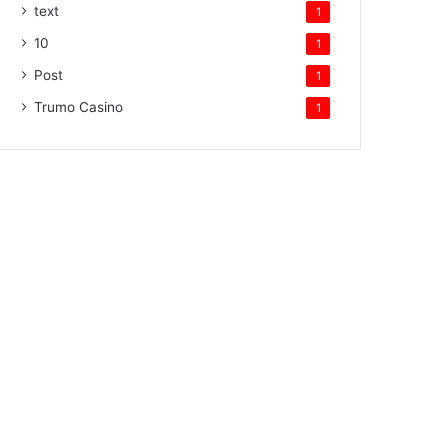
text
1
10
1
Post
1
Trumo Casino
1