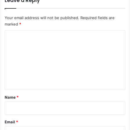
Leave a Reply
Your email address will not be published.
Required fields are
marked
*
C
o
m
m
e
n
t
*
Name
*
Email
*