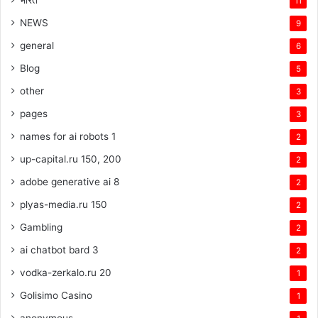
भारत
11
NEWS
9
general
6
Blog
5
other
3
pages
3
names for ai robots 1
2
up-capital.ru 150, 200
2
adobe generative ai 8
2
plyas-media.ru 150
2
Gambling
2
ai chatbot bard 3
2
vodka-zerkalo.ru 20
1
Golisimo Casino
1