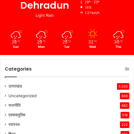
Dehradun
29º - 23º
74%
1.21 km/h
Light Rain
29
29
25
32
30
℃
℃
℃
℃
℃
Sun
Mon
Tue
Wed
Thu
Categories
उत्तराखंड
5,550
Uncategorized
869
राजनीति
682
एक्सक्लुसिव
516
स्वास्थ्य
222