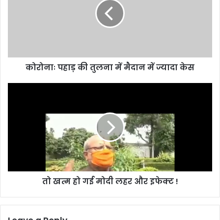
तुलना
में
मैदान
में
ज्यादा
केस
कोरोनाः पहाड़ की तुलना में मैदान में ज्यादा केस
तो
खत्म
हो
गई
मोदी
लहर
और
इफेक्ट
!
तो खत्म हो गई मोदी लहर और इफेक्ट !