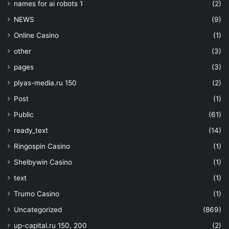
names for ai robots 1
(2)
NEWS
(9)
Online Casino
(1)
other
(3)
pages
(3)
plyas-media.ru 150
(2)
Post
(1)
Public
(61)
ready_text
(14)
Ringospin Casino
(1)
Shelbywin Casino
(1)
text
(1)
Trumo Casino
(1)
Uncategorized
(869)
up-capital.ru 150, 200
(2)