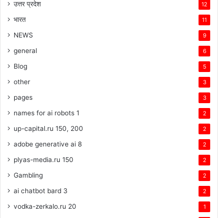
उत्तर प्रदेश
12
भारत
11
NEWS
9
general
6
Blog
5
other
3
pages
3
names for ai robots 1
2
up-capital.ru 150, 200
2
adobe generative ai 8
2
plyas-media.ru 150
2
Gambling
2
ai chatbot bard 3
2
vodka-zerkalo.ru 20
1