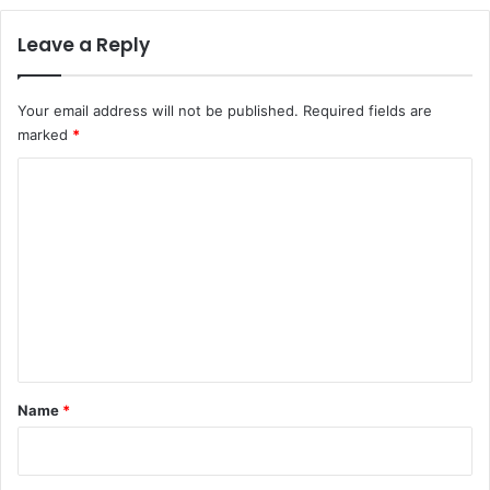
Leave a Reply
Your email address will not be published.
Required fields are
marked
*
C
o
m
m
e
n
t
*
Name
*