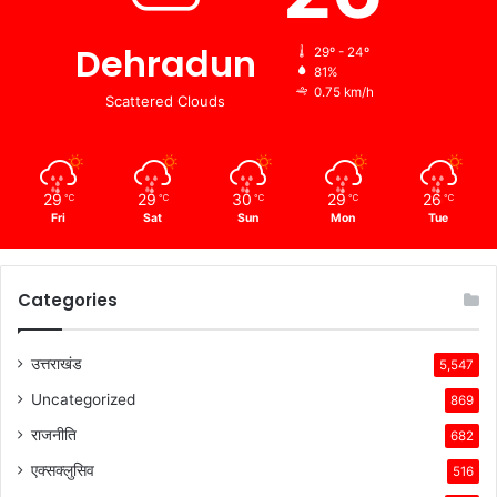
Dehradun
29º - 24º
81%
0.75 km/h
Scattered Clouds
29
29
30
29
26
℃
℃
℃
℃
℃
Fri
Sat
Sun
Mon
Tue
Categories
उत्तराखंड
5,547
Uncategorized
869
राजनीति
682
एक्सक्लुसिव
516