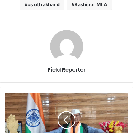
cs uttrakhand
Kashipur MLA
Field Reporter
राहुल
जी,
उत्तराखंड
का
राहुल
मैं