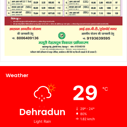
Weather
29
℃
Dehradun
29º - 24º
80%
1.82 km/h
Light Rain