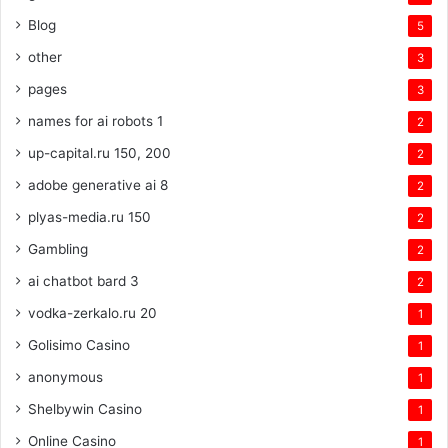
Blog
5
other
3
pages
3
names for ai robots 1
2
up-capital.ru 150, 200
2
adobe generative ai 8
2
plyas-media.ru 150
2
Gambling
2
ai chatbot bard 3
2
vodka-zerkalo.ru 20
1
Golisimo Casino
1
anonymous
1
Shelbywin Casino
1
Online Casino
1