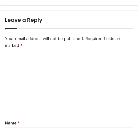
Leave a Reply
Your email address will not be published.
Required fields are
marked
*
C
o
m
m
e
n
t
*
Name
*