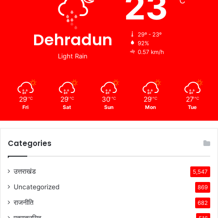
23
℃
Dehradun
29º - 23º
92%
0.57 km/h
Light Rain
29
29
30
29
27
℃
℃
℃
℃
℃
Fri
Sat
Sun
Mon
Tue
Categories
उत्तराखंड
5,547
Uncategorized
869
राजनीति
682
एक्सक्लुसिव