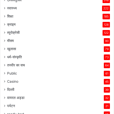
516
स्वास्थ्य
222
शिक्षा
185
क्राइम
128
ब्यूरोक्रेसी
122
मौसम
90
खुलासा
79
धर्म-संस्कृति
73
तस्वीर का सच
64
Public
61
Casino
45
दिल्ली
39
वायरल अड्डा
32
पर्यटन
21
ready_text