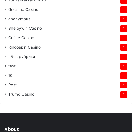
1
Golisimo Casino
1
anonymous
1
Shelbywin Casino
1
Online Casino
1
Ringospin Casino
1
! Без рубрики
1
text
1
10
1
Post
1
Trumo Casino
1
About