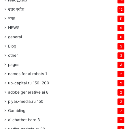
14
उत्तर प्रदेश
12
भारत
11
NEWS
9
general
6
Blog
5
other
3
pages
3
names for ai robots 1
2
up-capital.ru 150, 200
2
adobe generative ai 8
2
plyas-media.ru 150
2
Gambling
2
ai chatbot bard 3
2
vodka-zerkalo.ru 20