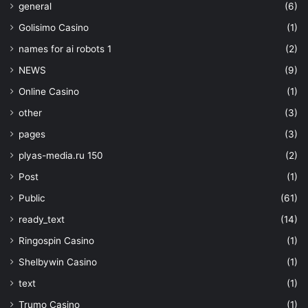
general
(6)
Golisimo Casino
(1)
names for ai robots 1
(2)
NEWS
(9)
Online Casino
(1)
other
(3)
pages
(3)
plyas-media.ru 150
(2)
Post
(1)
Public
(61)
ready_text
(14)
Ringospin Casino
(1)
Shelbywin Casino
(1)
text
(1)
Trumo Casino
(1)