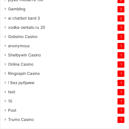
2
Gambling
2
ai chatbot bard 3
2
vodka-zerkalo.ru 20
1
Golisimo Casino
1
anonymous
1
Shelbywin Casino
1
Online Casino
1
Ringospin Casino
1
! Без рубрики
1
text
1
10
1
Post
1
Trumo Casino
1