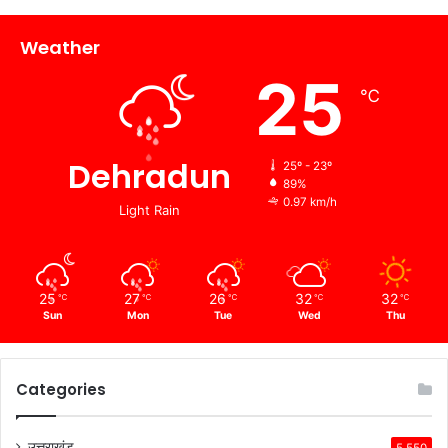
Weather
25
℃
Dehradun
25º - 23º
89%
0.97 km/h
Light Rain
25
27
26
32
32
℃
℃
℃
℃
℃
Sun
Mon
Tue
Wed
Thu
Categories
उत्तराखंड