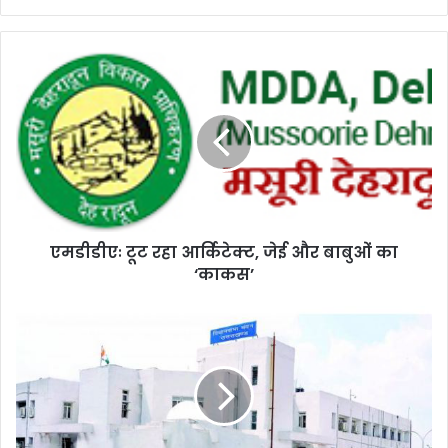
एमडीडीएः
टूट
रहा
आर्किटेक्ट,
जेई
और
बाबुओं
का
‘काकस’
एमडीडीएः टूट रहा आर्किटेक्ट, जेई और बाबुओं का
‘काकस’
सदन
में
काबीना
मंत्री
सतपाल
ने
दिए