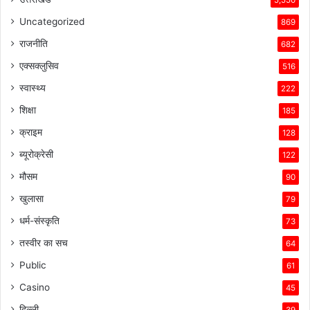
5,550
Uncategorized
869
राजनीति
682
एक्सक्लुसिव
516
स्वास्थ्य
222
शिक्षा
185
क्राइम
128
ब्यूरोक्रेसी
122
मौसम
90
खुलासा
79
धर्म-संस्कृति
73
तस्वीर का सच
64
Public
61
Casino
45
दिल्ली