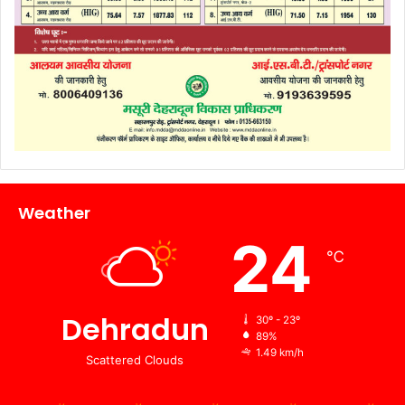
Weather
24
℃
Dehradun
30º - 23º
89%
1.49 km/h
Scattered Clouds