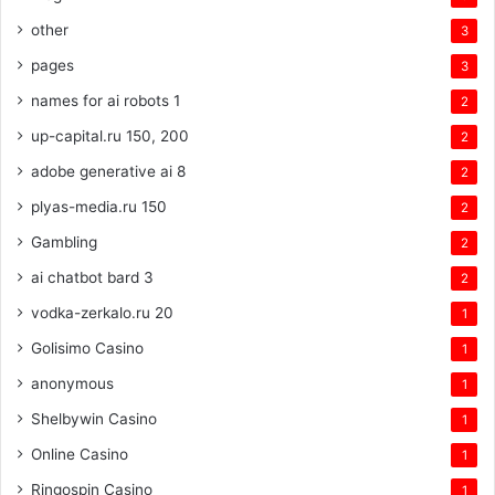
other
3
pages
3
names for ai robots 1
2
up-capital.ru 150, 200
2
adobe generative ai 8
2
plyas-media.ru 150
2
Gambling
2
ai chatbot bard 3
2
vodka-zerkalo.ru 20
1
Golisimo Casino
1
anonymous
1
Shelbywin Casino
1
Online Casino
1
Ringospin Casino
1