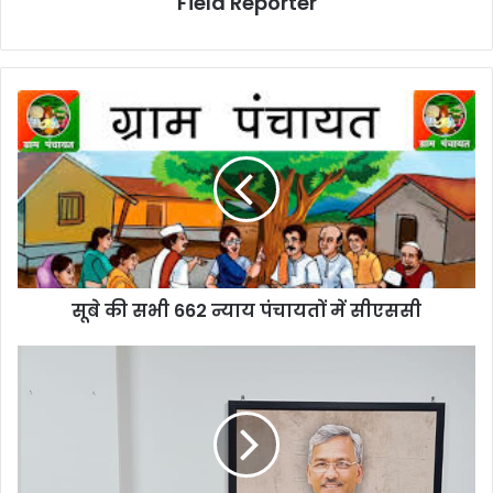
Field Reporter
सूबे
की
सभी
662
न्याय
पंचायतों
में
सीएससी
सूबे की सभी 662 न्याय पंचायतों में सीएससी
जनता
पर
बोझ
बने
विकास
प्राधिकरण