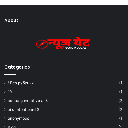
About
Categories
! Без рубрики
(1)
10
(1)
adobe generative ai 8
(2)
ai chatbot bard 3
(2)
anonymous
(1)
Blog
(5)