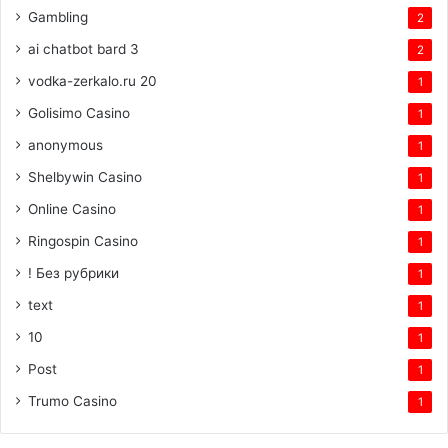
Gambling
2
ai chatbot bard 3
2
vodka-zerkalo.ru 20
1
Golisimo Casino
1
anonymous
1
Shelbywin Casino
1
Online Casino
1
Ringospin Casino
1
! Без рубрики
1
text
1
10
1
Post
1
Trumo Casino
1