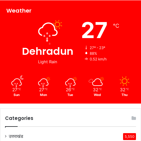
Weather
27
℃
Dehradun
27º - 23º
88%
0.52 km/h
Light Rain
27
27
26
32
32
℃
℃
℃
℃
℃
Sun
Mon
Tue
Wed
Thu
Categories
उत्तराखंड
5,550