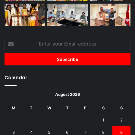
Enter
your
Email
address
Calendar
August 2026
M
T
W
T
F
S
S
1
2
3
4
5
6
7
8
9