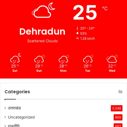
25
℃
Dehradun
25º - 24º
93%
1.28 km/h
Scattered Clouds
25
29
28
26
32
℃
℃
℃
℃
℃
Sat
Sun
Mon
Tue
Wed
Categories
उत्तराखंड
5,548
Uncategorized
869
राजनीति
682