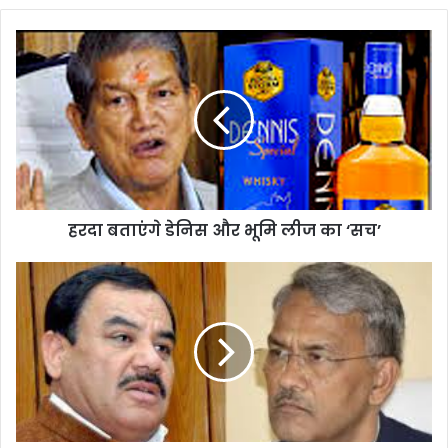
हरदा
बताएंगे
डेनिस
और
भूमि
लीज
का
‘सच’
हरदा बताएंगे डेनिस और भूमि लीज का ‘सच’
मंत्री
और
सरकार
के
बीच
शीत
युद्ध
तेज
होने