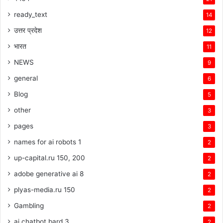
ready_text
14
उत्तर प्रदेश
12
भारत
11
NEWS
9
general
6
Blog
5
other
3
pages
3
names for ai robots 1
2
up-capital.ru 150, 200
2
adobe generative ai 8
2
plyas-media.ru 150
2
Gambling
2
ai chatbot bard 3
2