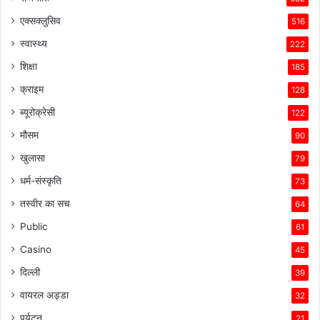
एक्सक्लुसिव
516
स्वास्थ्य
222
शिक्षा
185
क्राइम
128
ब्यूरोक्रेसी
122
मौसम
90
खुलासा
79
धर्म-संस्कृति
73
तस्वीर का सच
64
Public
61
Casino
45
दिल्ली
39
वायरल अड्डा
32
पर्यटन
21