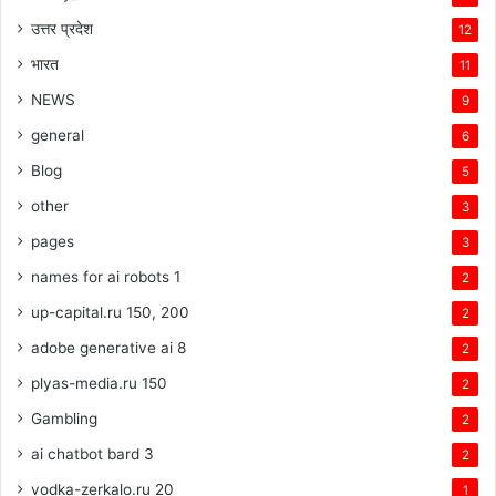
उत्तर प्रदेश
12
भारत
11
NEWS
9
general
6
Blog
5
other
3
pages
3
names for ai robots 1
2
up-capital.ru 150, 200
2
adobe generative ai 8
2
plyas-media.ru 150
2
Gambling
2
ai chatbot bard 3
2
vodka-zerkalo.ru 20
1