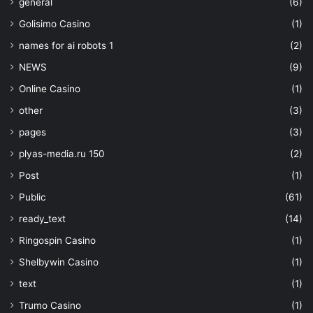
general
(6)
Golisimo Casino
(1)
names for ai robots 1
(2)
NEWS
(9)
Online Casino
(1)
other
(3)
pages
(3)
plyas-media.ru 150
(2)
Post
(1)
Public
(61)
ready_text
(14)
Ringospin Casino
(1)
Shelbywin Casino
(1)
text
(1)
Trumo Casino
(1)