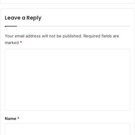
Leave a Reply
Your email address will not be published.
Required fields are
marked
*
C
o
m
m
e
n
t
*
Name
*