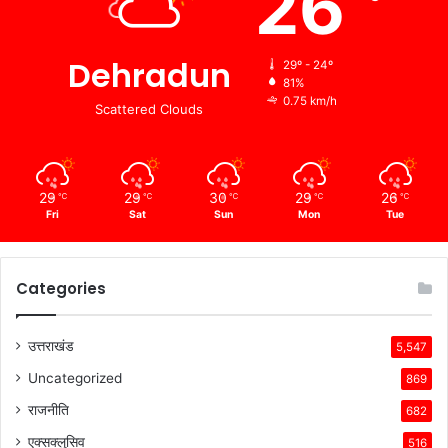
26
Dehradun
29º - 24º
81%
0.75 km/h
Scattered Clouds
29
29
30
29
26
℃
℃
℃
℃
℃
Fri
Sat
Sun
Mon
Tue
Categories
उत्तराखंड
5,547
Uncategorized
869
राजनीति
682
एक्सक्लुसिव
516