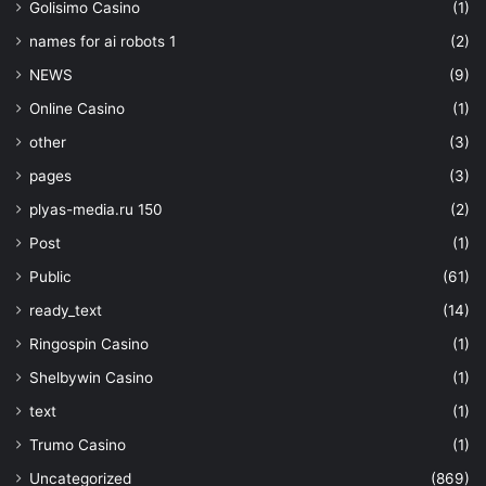
Golisimo Casino
(1)
names for ai robots 1
(2)
NEWS
(9)
Online Casino
(1)
other
(3)
pages
(3)
plyas-media.ru 150
(2)
Post
(1)
Public
(61)
ready_text
(14)
Ringospin Casino
(1)
Shelbywin Casino
(1)
text
(1)
Trumo Casino
(1)
Uncategorized
(869)