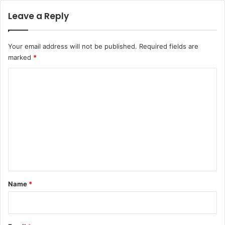
Leave a Reply
Your email address will not be published.
Required fields are
marked
*
C
o
m
m
e
n
t
*
Name
*