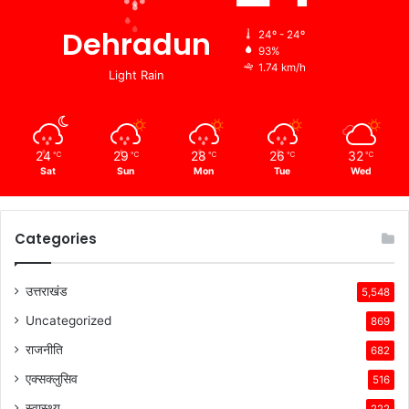
Dehradun
24º - 24º
93%
1.74 km/h
Light Rain
24
29
28
26
32
℃
℃
℃
℃
℃
Sat
Sun
Mon
Tue
Wed
Categories
उत्तराखंड
5,548
Uncategorized
869
राजनीति
682
एक्सक्लुसिव
516
स्वास्थ्य
222