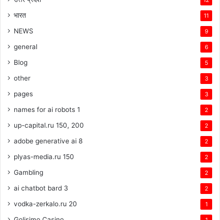
भारत
11
NEWS
9
general
6
Blog
5
other
3
pages
3
names for ai robots 1
2
up-capital.ru 150, 200
2
adobe generative ai 8
2
plyas-media.ru 150
2
Gambling
2
ai chatbot bard 3
2
vodka-zerkalo.ru 20
1
Golisimo Casino
1