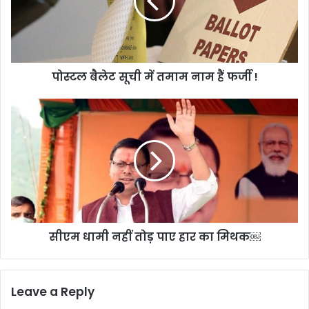
तमाम
नाम
हैं
फर्जी
!
पोस्टल बैलेट सूची में तमाम नाम हैं फर्जी !
सीएम
धामी
नहीं
तोड़
पाए
हार
का
मिथक
￼
सीएम धामी नहीं तोड़ पाए हार का मिथक￼
Leave a Reply