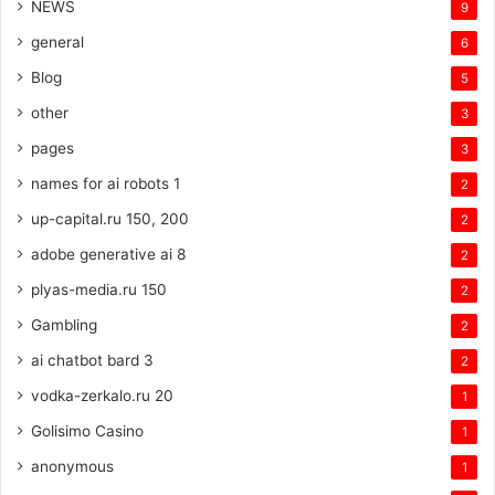
NEWS
9
general
6
Blog
5
other
3
pages
3
names for ai robots 1
2
up-capital.ru 150, 200
2
adobe generative ai 8
2
plyas-media.ru 150
2
Gambling
2
ai chatbot bard 3
2
vodka-zerkalo.ru 20
1
Golisimo Casino
1
anonymous
1