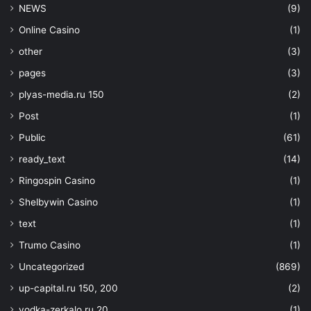
NEWS
(9)
Online Casino
(1)
other
(3)
pages
(3)
plyas-media.ru 150
(2)
Post
(1)
Public
(61)
ready_text
(14)
Ringospin Casino
(1)
Shelbywin Casino
(1)
text
(1)
Trumo Casino
(1)
Uncategorized
(869)
up-capital.ru 150, 200
(2)
vodka-zerkalo.ru 20
(1)