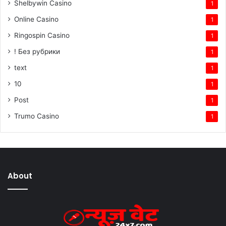
Shelbywin Casino
1
Online Casino
1
Ringospin Casino
1
! Без рубрики
1
text
1
10
1
Post
1
Trumo Casino
1
About