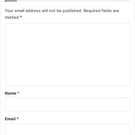
Your email address will not be published.
Required fields are
marked
*
C
o
m
m
e
n
t
*
Name
*
Email
*