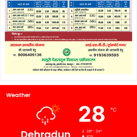
Weather
28
℃
Dehradun
28º - 24º
82%