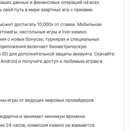
ваших данных и финансовых операций на всех
 свой путь в мире азартных игр с призами.
ожет достигать 10,000x от ставки. Мобильная
томаты, настольные игры и live-казино.
я о новых бонусах, турнирах и специальных
 приложения включает биометрическую
 ID) для дополнительной защиты аккаунта. Скачайте
 Android и получите доступ к любимым играм в
ены игры от ведущих мировых провайдеров
тандартна и занимает минимум времени.
е 24 часов, комиссия казино не взимается.