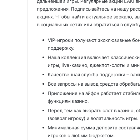
дальнейшей игры. Регулярные акции LAKI в
предложения. Подписывайтесь на нашу расс
акциях. Чтобы найти актуальное зеркало, 
в социальных сетях или обратиться в служб
VIP-игроки получают эксклюзивные бо
поддержку.
Наша коллекция включает классически
игры, live-казино, джекпот-слоты и ми
Качественная служба поддержки – важ
Все запросы на вывод средств обрабат
Приложение на айфон работает стабиль
функциям казино.
Перед тем как выбрать слот в казино, 
(возврат игроку) и волатильность игры.
Минимальная сумма депозита составляе
игроков с любым бюджетом.