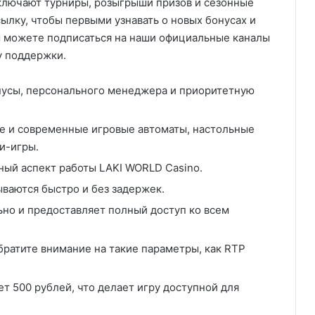
ключают турниры, розыгрыши призов и сезонные
ылку, чтобы первыми узнавать о новых бонусах и
вы можете подписаться на наши официальные каналы
у поддержки.
нусы, персонального менеджера и приоритетную
е и современные игровые автоматы, настольные
ни-игры.
ный аспект работы LAKI WORLD Casino.
ываются быстро и без задержек.
но и предоставляет полный доступ ко всем
обратите внимание на такие параметры, как RTP
т 500 рублей, что делает игру доступной для