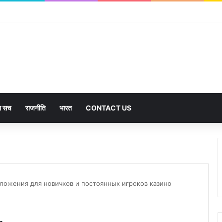
का सच
राजनीति
भारत
CONTACT US
дложения для новичков и постоянных игроков казино