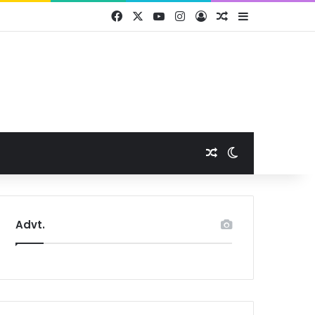
Facebook
X
YouTube
Instagram
Log In
Random Article
Sidebar
Random Article
Switch skin
Advt.