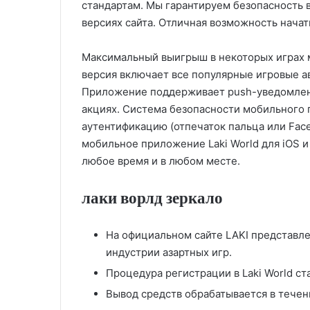
стандартам. Мы гарантируем безопасность 
версиях сайта. Отличная возможность начать
Максимальный выигрыш в некоторых играх м
версия включает все популярные игровые ав
Приложение поддерживает push-уведомлени
акциях. Система безопасности мобильного
аутентификацию (отпечаток пальца или Face
мобильное приложение Laki World для iOS и
любое время и в любом месте.
лаки ворлд зеркало
На официальном сайте LAKI представл
индустрии азартных игр.
Процедура регистрации в Laki World с
Вывод средств обрабатывается в течени