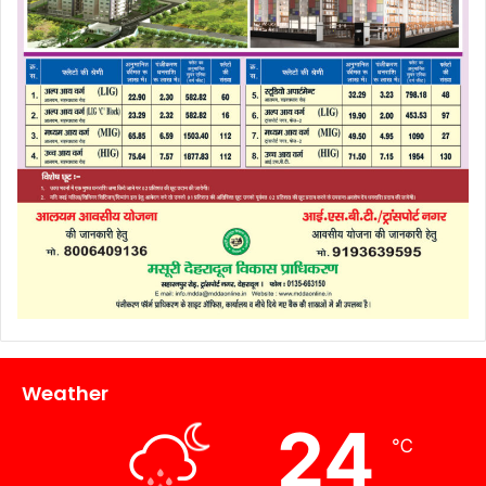
а
з
и
н
о
Weather
24
℃