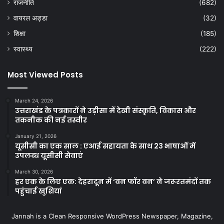
राजनीति
(682)
वायरल अड्डा
(32)
शिक्षा
(185)
स्वास्थ्य
(222)
Most Viewed Posts
March 24, 2026
उत्तराखंड के पत्रकारों ने उड़ीसा में देखी संस्कृति, विकास और
तकनीक की नई तस्वीर
January 21, 2026
यूसीसी का एक साल : एआई सहायता के साथ 23 भाषाओं में
उपलब्ध यूसीसी सेवाएं
March 30, 2026
हर एक के लिए एक: देहरादून में ‘वन फॉर वन’ ने जरूरतमंदों तक
पहुंचाई खुशियां
Jannah is a Clean Responsive WordPress Newspaper, Magazine,