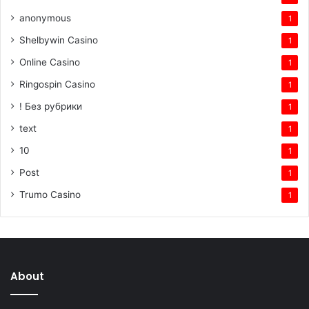
anonymous
1
Shelbywin Casino
1
Online Casino
1
Ringospin Casino
1
! Без рубрики
1
text
1
10
1
Post
1
Trumo Casino
1
About