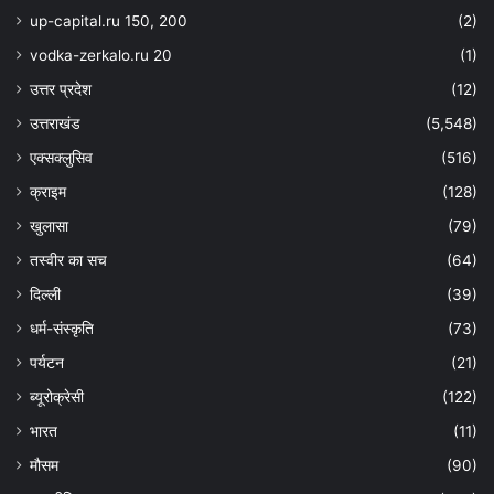
up-capital.ru 150, 200
(2)
vodka-zerkalo.ru 20
(1)
उत्तर प्रदेश
(12)
उत्तराखंड
(5,548)
एक्सक्लुसिव
(516)
क्राइम
(128)
खुलासा
(79)
तस्वीर का सच
(64)
दिल्ली
(39)
धर्म-संस्कृति
(73)
पर्यटन
(21)
ब्यूरोक्रेसी
(122)
भारत
(11)
मौसम
(90)