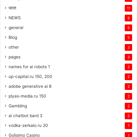
भारत
11
NEWS
9
general
6
Blog
5
other
3
pages
3
names for ai robots 1
2
up-capital.ru 150, 200
2
adobe generative ai 8
2
plyas-media.ru 150
2
Gambling
2
ai chatbot bard 3
2
vodka-zerkalo.ru 20
1
Golisimo Casino
1