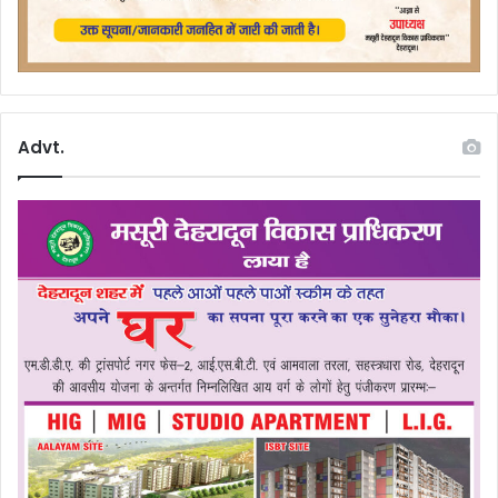
n
к
g
о
в
и
п
о
Advt.
с
т
о
я
н
н
ы
х
и
г
р
о
к
о
в
к