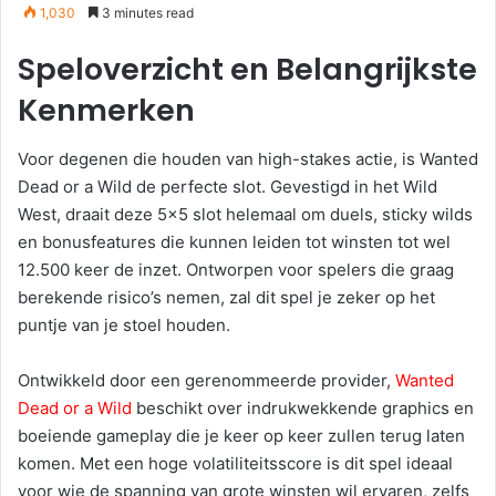
e
1,030
3 minutes read
n
Speloverzicht en Belangrijkste
d
a
Kenmerken
n
e
Voor degenen die houden van high-stakes actie, is Wanted
m
Dead or a Wild de perfecte slot. Gevestigd in het Wild
a
West, draait deze 5×5 slot helemaal om duels, sticky wilds
i
en bonusfeatures die kunnen leiden tot winsten tot wel
l
12.500 keer de inzet. Ontworpen voor spelers die graag
berekende risico’s nemen, zal dit spel je zeker op het
puntje van je stoel houden.
Ontwikkeld door een gerenommeerde provider,
Wanted
Dead or a Wild
beschikt over indrukwekkende graphics en
boeiende gameplay die je keer op keer zullen terug laten
komen. Met een hoge volatiliteitsscore is dit spel ideaal
voor wie de spanning van grote winsten wil ervaren, zelfs