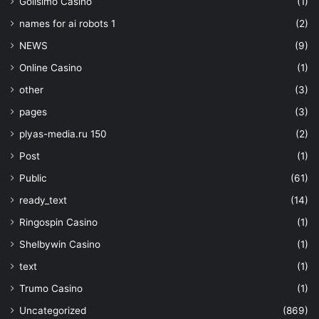
Golisimo Casino
(1)
names for ai robots 1
(2)
NEWS
(9)
Online Casino
(1)
other
(3)
pages
(3)
plyas-media.ru 150
(2)
Post
(1)
Public
(61)
ready_text
(14)
Ringospin Casino
(1)
Shelbywin Casino
(1)
text
(1)
Trumo Casino
(1)
Uncategorized
(869)