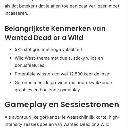
als dat betekent dat je af en toe een paar verliezen moet
incasseren.
Belangrijkste Kenmerken van
Wanted Dead or a Wild
5×5 slot grid met hoge volatiliteit
Wild West-thema met duels, sticky wilds en
bonusfeatures
Potentiële winsten tot wel 12.500 keer de inzet
Gerenommeerde provider met indrukwekkende
graphics en boeiende gameplay
Gameplay en Sessiestromen
Als avontuurlijke gokker zal je waarschijnlijk korte, high-
intensity sessies spelen van Wanted Dead or a Wild,