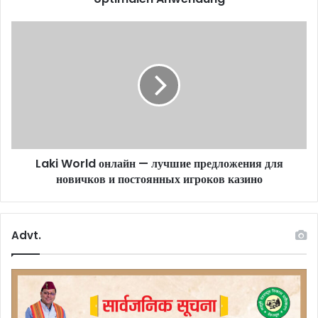
d
D
L
o
a
s
k
i
i
e
W
r
o
u
r
n
l
g
d
:
Laki World онлайн — лучшие предложения для
о
E
новичков и постоянных игроков казино
н
i
л
n
а
L
й
Advt.
e
н
i
—
t
л
f
у
a
ч
d
ш