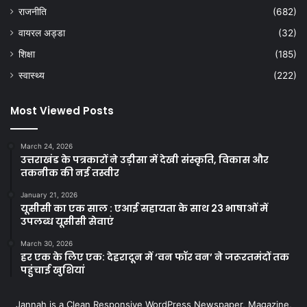
राजनीति
(682)
वायरल अड्डा
(32)
शिक्षा
(185)
स्वास्थ्य
(222)
Most Viewed Posts
March 24, 2026
उत्तराखंड के पत्रकारों ने उड़ीसा में देखी संस्कृति, विकास और
तकनीक की नई तस्वीर
January 21, 2026
यूसीसी का एक साल : एआई सहायता के साथ 23 भाषाओं में
उपलब्ध यूसीसी सेवाएं
March 30, 2026
हर एक के लिए एक: देहरादून में ‘वन फॉर वन’ ने जरूरतमंदों तक
पहुंचाई खुशियां
Jannah is a Clean Responsive WordPress Newspaper, Magazine,