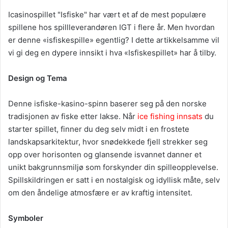
n
Icasinospillet "Isfiske" har vært et af de mest populære
e
spillene hos spillleverandøren IGT i flere år. Men hvordan
m
er denne «isfiskespille» egentlig? I dette artikkelsamme vil
a
vi gi deg en dypere innsikt i hva «Isfiskespillet» har å tilby.
i
l
Design og Tema
Denne isfiske-kasino-spinn baserer seg på den norske
tradisjonen av fiske etter lakse. Når
ice fishing innsats
du
starter spillet, finner du deg selv midt i en frostete
landskapsarkitektur, hvor snødekkede fjell strekker seg
opp over horisonten og glansende isvannet danner et
unikt bakgrunnsmiljø som forskynder din spilleopplevelse.
Spillskildringen er satt i en nostalgisk og idyllisk måte, selv
om den åndelige atmosfære er av kraftig intensitet.
Symboler