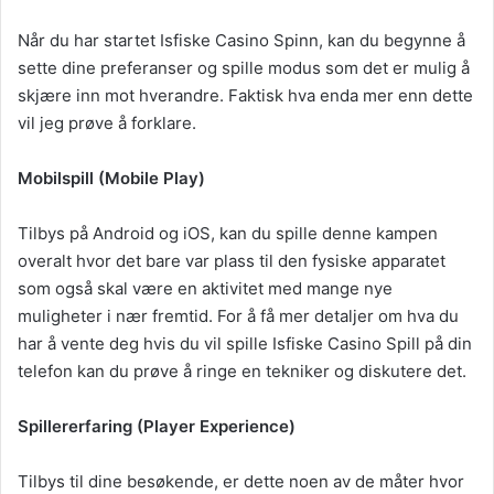
Når du har startet Isfiske Casino Spinn, kan du begynne å
sette dine preferanser og spille modus som det er mulig å
skjære inn mot hverandre. Faktisk hva enda mer enn dette
vil jeg prøve å forklare.
Mobilspill (Mobile Play)
Tilbys på Android og iOS, kan du spille denne kampen
overalt hvor det bare var plass til den fysiske apparatet
som også skal være en aktivitet med mange nye
muligheter i nær fremtid. For å få mer detaljer om hva du
har å vente deg hvis du vil spille Isfiske Casino Spill på din
telefon kan du prøve å ringe en tekniker og diskutere det.
Spillererfaring (Player Experience)
Tilbys til dine besøkende, er dette noen av de måter hvor