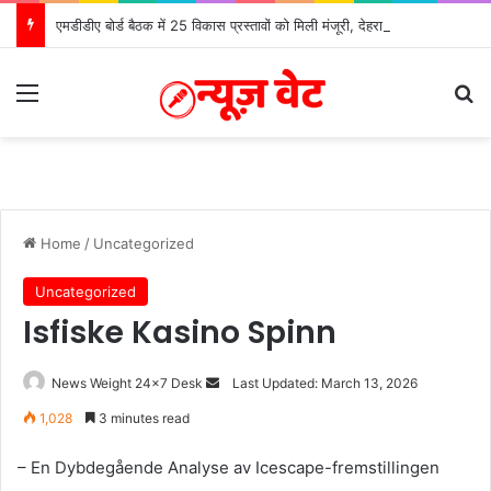
एमडीडीए बोर्ड बैठक में 25 विकास प्रस्तावों को मिली मंजूरी, देहरादून-मसूरी के नियोजित विकास को मिलेगी रफ्तार
Menu
S
Home
/
Uncategorized
Uncategorized
Isfiske Kasino Spinn
News Weight 24x7 Desk
S
Last Updated: March 13, 2026
e
1,028
3 minutes read
n
d
– En Dybdegående Analyse av Icescape-fremstillingen
a