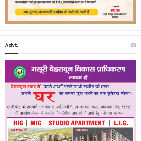
н
ы
х
и
г
р
Advt.
о
к
о
в
к
а
з
и
н
о