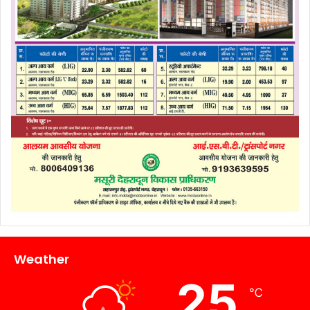
Weather
25
℃