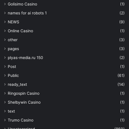
Golisimo Casino
(1)
names for ai robots 1
(2)
NEWS
(9)
Online Casino
(1)
other
(3)
pages
(3)
plyas-media.ru 150
(2)
Post
(1)
Public
(61)
ready_text
(14)
Ringospin Casino
(1)
Shelbywin Casino
(1)
text
(1)
Trumo Casino
(1)
Uncategorized
(869)