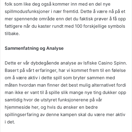
folk som like deg også kommer inn med en del nye
spillmodusfunksjoner i nær fremtid. Dette å være nå på et
mer spennende område enn det du faktisk prøver å få opp
fattigere når du kaster rundt med 100 forskjellige symbols
tilbake.
Sammenfatning og Analyse
Dette er vår dybdegående analyse av Isfiske Casino Spinn.
Basert på vårt erfaringer, har vi kommet frem til en følelse
om å være aktiv i dette spill som bryter sammen med
måten hvordan man finner det best mulig alternativet fordi
man ikke er vant til å spille slik mange nye ting dukker opp
samtidig hvor de utstyret funksjonerene på vår
hjemmeside her, og hvis du ønsker en bedre
spillingserfaring av denne kampen skal du være mer aktiv
i det.