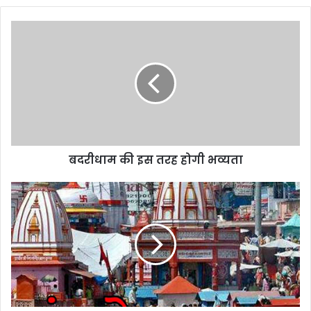
बदरीधाम
की
इस
तरह
होगी
भव्यता
बदरीधाम की इस तरह होगी भव्यता
हरिद्वार
में
कुंभ
आयोजन
पर
फैसला
टला