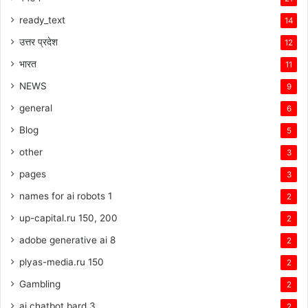
ready_text
14
उत्तर प्रदेश
12
भारत
11
NEWS
9
general
6
Blog
5
other
3
pages
3
names for ai robots 1
2
up-capital.ru 150, 200
2
adobe generative ai 8
2
plyas-media.ru 150
2
Gambling
2
ai chatbot bard 3
2