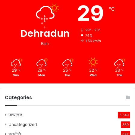
29
℃
Dehradun
29º - 23º
74%
1.56 km/h
Rain
29
29
25
32
30
℃
℃
℃
℃
℃
Sun
Mon
Tue
Wed
Thu
Categories
उत्तराखंड
5,549
Uncategorized
869
राजनीति
682