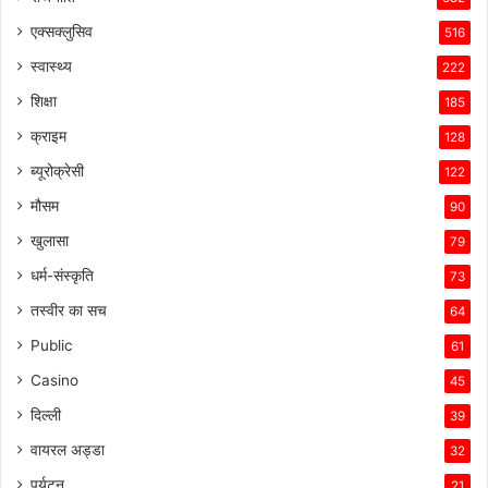
एक्सक्लुसिव
516
स्वास्थ्य
222
शिक्षा
185
क्राइम
128
ब्यूरोक्रेसी
122
मौसम
90
खुलासा
79
धर्म-संस्कृति
73
तस्वीर का सच
64
Public
61
Casino
45
दिल्ली
39
वायरल अड्डा
32
पर्यटन
21