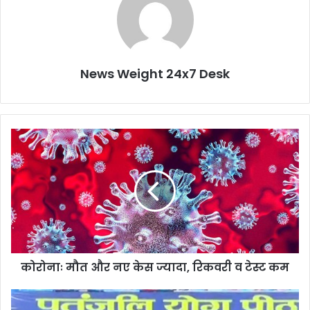
News Weight 24x7 Desk
कोरोनाः
मौत
और
नए
केस
ज्यादा,
रिकवरी
व
टेस्ट
कोरोनाः मौत और नए केस ज्यादा, रिकवरी व टेस्ट कम
कम
कोरोना
दवा