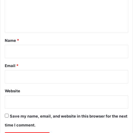
m
e
n
t
*
Name
*
Email
*
Website
Save my name, email, and website in this browser for the next
time I comment.