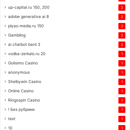
up-capital.ru 150, 200
2
adobe generative ai 8
2
plyas-media.ru 150
2
Gambling
2
ai chatbot bard 3
2
vodka-zerkalo.ru 20
1
Golisimo Casino
1
anonymous
1
Shelbywin Casino
1
Online Casino
1
Ringospin Casino
1
! Без рубрики
1
text
1
10
1