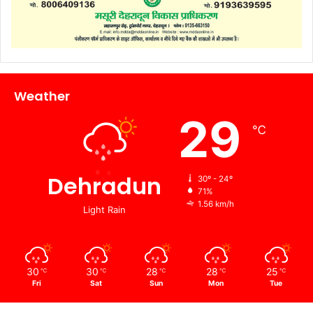
Weather
29
℃
Dehradun
30º - 24º
71%
1.56 km/h
Light Rain
30
30
28
28
25
℃
℃
℃
℃
℃
Fri
Sat
Sun
Mon
Tue