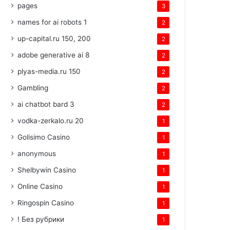
pages
3
names for ai robots 1
2
up-capital.ru 150, 200
2
adobe generative ai 8
2
plyas-media.ru 150
2
Gambling
2
ai chatbot bard 3
2
vodka-zerkalo.ru 20
1
Golisimo Casino
1
anonymous
1
Shelbywin Casino
1
Online Casino
1
Ringospin Casino
1
! Без рубрики
1