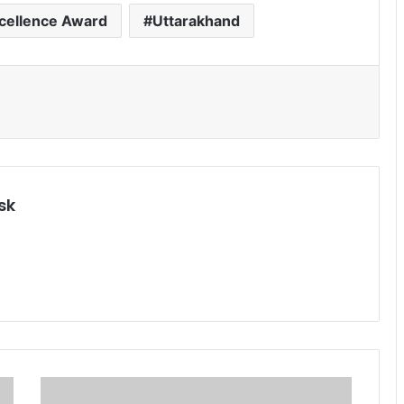
cellence Award
Uttarakhand
sk
पु