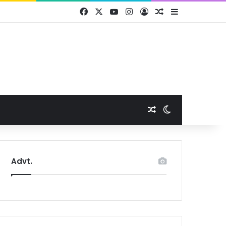
Facebook
X
YouTube
Instagram
Log In
Random Article
Sidebar
Random Article
Switch skin
Advt.