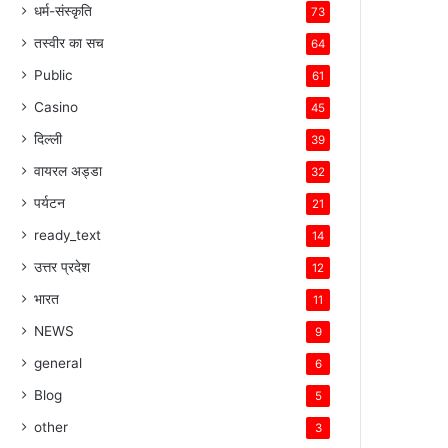
धर्म-संस्कृति
73
तस्वीर का सच
64
Public
61
Casino
45
दिल्ली
39
वायरल अड्डा
32
पर्यटन
21
ready_text
14
उत्तर प्रदेश
12
भारत
11
NEWS
9
general
6
Blog
5
other
3