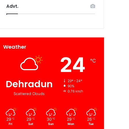
Advt.
Weather
24
℃
Dehradun
29º - 24º
90%
0.76 km/h
Scattered Clouds
29
29
30
29
26
℃
℃
℃
℃
℃
Fri
Sat
Sun
Mon
Tue