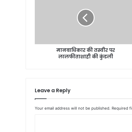
न
वा
धि
का
र
की
त
स्वी
मानवाधिकार की तस्वीर पर
र
लालफीताशाही की कुंडली
प
र
ला
ल
फी
ता
Leave a Reply
शा
ही
की
Your email address will not be published.
Required f
कुं
ड
C
ली
o