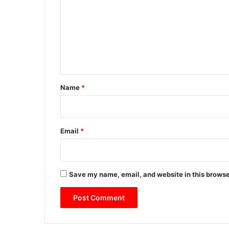
m
m
e
n
t
*
Name
*
Email
*
Save my name, email, and website in this browse