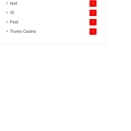
text
1
10
1
Post
1
Trumo Casino
1