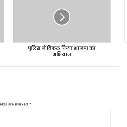
लि
स
ने
वि
फ
ल
कि
या
पुलिस ने विफल किया भाजपा का
भा
अभियान
ज
पा
का
अ
भि
या
न
ields are marked
*