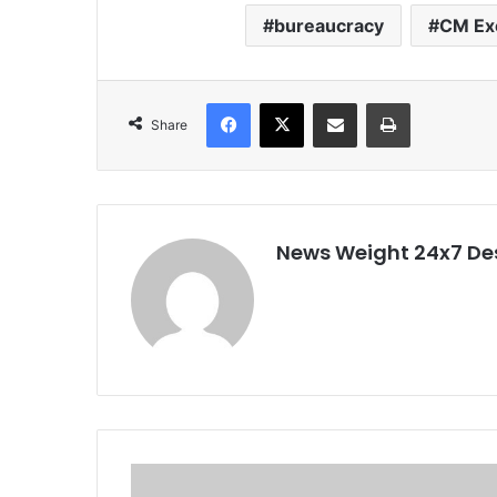
bureaucracy
CM Ex
Facebook
X
Share via Email
Print
Share
News Weight 24x7 De
मा