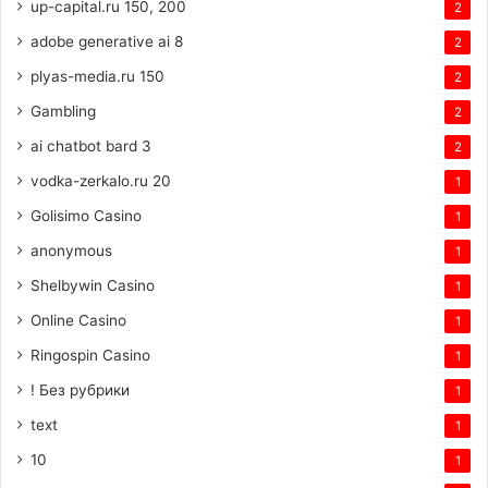
up-capital.ru 150, 200
2
adobe generative ai 8
2
plyas-media.ru 150
2
Gambling
2
ai chatbot bard 3
2
vodka-zerkalo.ru 20
1
Golisimo Casino
1
anonymous
1
Shelbywin Casino
1
Online Casino
1
Ringospin Casino
1
! Без рубрики
1
text
1
10
1