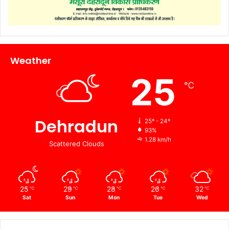
Weather
25
℃
Dehradun
25º - 24º
93%
1.28 km/h
Scattered Clouds
25
29
28
26
32
℃
℃
℃
℃
℃
Sat
Sun
Mon
Tue
Wed