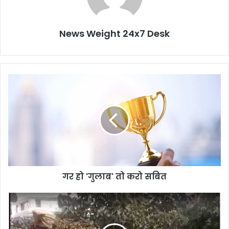
News Weight 24x7 Desk
ग
र
हो
'
गु
ला
ब
'
तो
गर हो 'गुलाब' तो करो सबित
क
रो
स
वी
बि
डि
त
योः