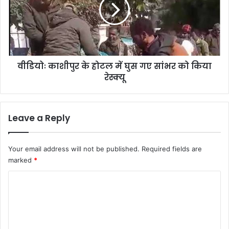
का
शी
पु
र
के
हो
वीडियोः काशीपुर के होटल में घुस गए सांभर को किया
ट
रेस्क्यू
ल
में
घु
स
Leave a Reply
ग
ए
सां
Your email address will not be published.
Required fields are
भ
marked
*
र
को
C
कि
o
या
रे
m
स्क्यू
m