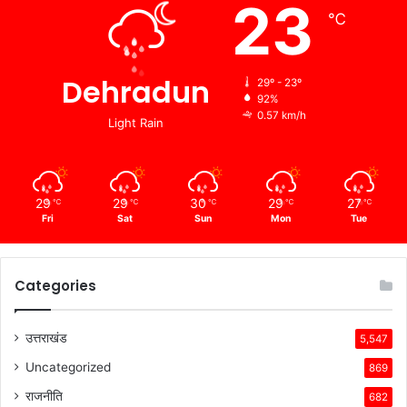
23
℃
Dehradun
29º - 23º
92%
0.57 km/h
Light Rain
29
29
30
29
27
℃
℃
℃
℃
℃
Fri
Sat
Sun
Mon
Tue
Categories
उत्तराखंड
5,547
Uncategorized
869
राजनीति
682