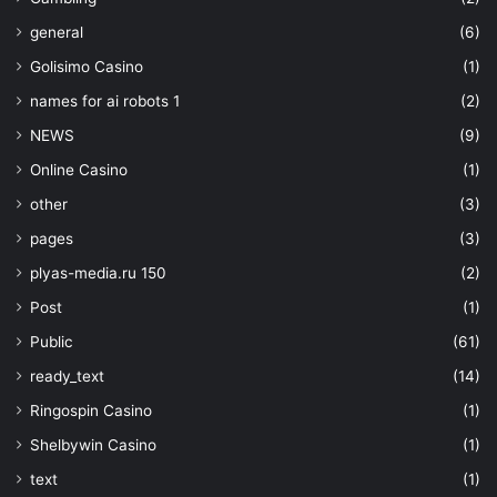
general
(6)
Golisimo Casino
(1)
names for ai robots 1
(2)
NEWS
(9)
Online Casino
(1)
other
(3)
pages
(3)
plyas-media.ru 150
(2)
Post
(1)
Public
(61)
ready_text
(14)
Ringospin Casino
(1)
Shelbywin Casino
(1)
text
(1)