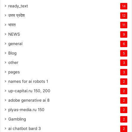
ready_text
14
उत्तर प्रदेश
12
भारत
11
NEWS
9
general
6
Blog
5
other
3
pages
3
names for ai robots 1
2
up-capital.ru 150, 200
2
adobe generative ai 8
2
plyas-media.ru 150
2
Gambling
2
ai chatbot bard 3
2