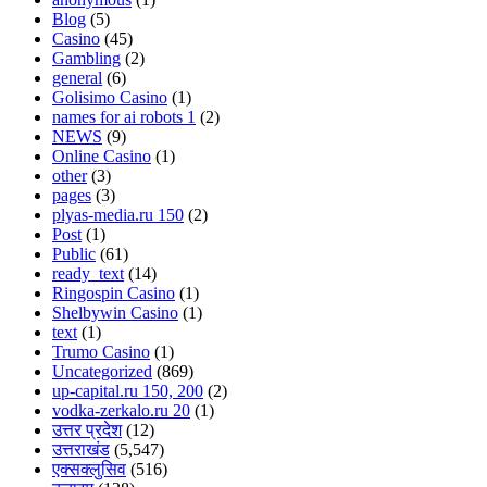
Blog
(5)
Casino
(45)
Gambling
(2)
general
(6)
Golisimo Casino
(1)
names for ai robots 1
(2)
NEWS
(9)
Online Casino
(1)
other
(3)
pages
(3)
plyas-media.ru 150
(2)
Post
(1)
Public
(61)
ready_text
(14)
Ringospin Casino
(1)
Shelbywin Casino
(1)
text
(1)
Trumo Casino
(1)
Uncategorized
(869)
up-capital.ru 150, 200
(2)
vodka-zerkalo.ru 20
(1)
उत्तर प्रदेश
(12)
उत्तराखंड
(5,547)
एक्सक्लुसिव
(516)