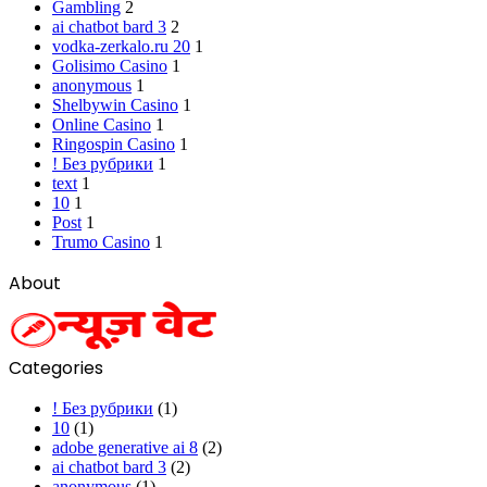
Gambling
2
ai chatbot bard 3
2
vodka-zerkalo.ru 20
1
Golisimo Casino
1
anonymous
1
Shelbywin Casino
1
Online Casino
1
Ringospin Casino
1
! Без рубрики
1
text
1
10
1
Post
1
Trumo Casino
1
About
Categories
! Без рубрики
(1)
10
(1)
adobe generative ai 8
(2)
ai chatbot bard 3
(2)
anonymous
(1)