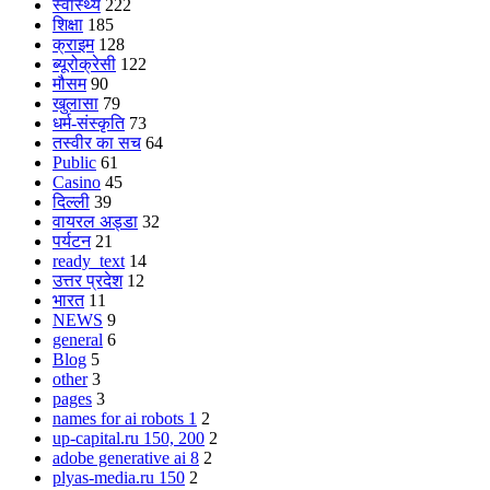
स्वास्थ्य
222
शिक्षा
185
क्राइम
128
ब्यूरोक्रेसी
122
मौसम
90
खुलासा
79
धर्म-संस्कृति
73
तस्वीर का सच
64
Public
61
Casino
45
दिल्ली
39
वायरल अड्डा
32
पर्यटन
21
ready_text
14
उत्तर प्रदेश
12
भारत
11
NEWS
9
general
6
Blog
5
other
3
pages
3
names for ai robots 1
2
up-capital.ru 150, 200
2
adobe generative ai 8
2
plyas-media.ru 150
2