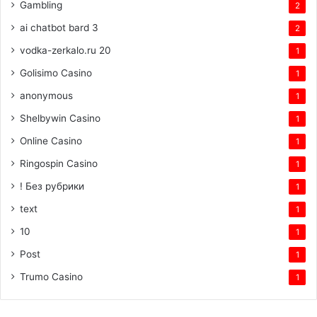
Gambling
2
ai chatbot bard 3
2
vodka-zerkalo.ru 20
1
Golisimo Casino
1
anonymous
1
Shelbywin Casino
1
Online Casino
1
Ringospin Casino
1
! Без рубрики
1
text
1
10
1
Post
1
Trumo Casino
1