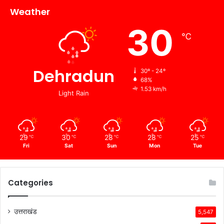
Weather
30
℃
Dehradun
30º - 24º
68%
1.53 km/h
Light Rain
29
30
28
28
25
℃
℃
℃
℃
℃
Fri
Sat
Sun
Mon
Tue
Categories
उत्तराखंड
5,547