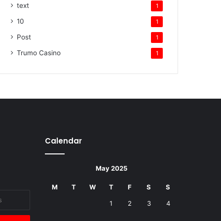
text
1
10
1
Post
1
Trumo Casino
1
Calendar
May 2025
M
T
W
T
F
S
S
1
2
3
4