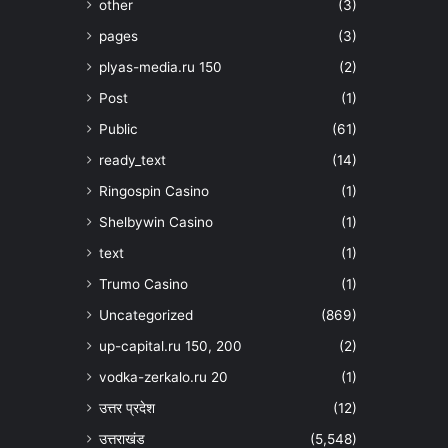
other
(3)
pages
(3)
plyas-media.ru 150
(2)
Post
(1)
Public
(61)
ready_text
(14)
Ringospin Casino
(1)
Shelbywin Casino
(1)
text
(1)
Trumo Casino
(1)
Uncategorized
(869)
up-capital.ru 150, 200
(2)
vodka-zerkalo.ru 20
(1)
उत्तर प्रदेश
(12)
उत्तराखंड
(5,548)