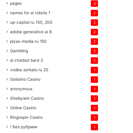
pages
3
names for ai robots 1
2
up-capital.ru 150, 200
2
adobe generative ai 8
2
plyas-media.ru 150
2
Gambling
2
ai chatbot bard 3
2
vodka-zerkalo.ru 20
1
Golisimo Casino
1
anonymous
1
Shelbywin Casino
1
Online Casino
1
Ringospin Casino
1
! Без рубрики
1