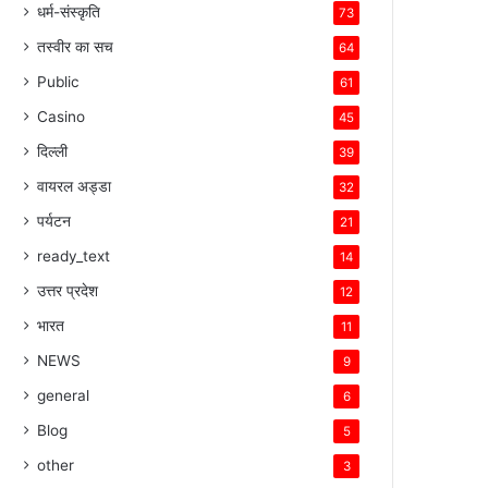
धर्म-संस्कृति
73
तस्वीर का सच
64
Public
61
Casino
45
दिल्ली
39
वायरल अड्डा
32
पर्यटन
21
ready_text
14
उत्तर प्रदेश
12
भारत
11
NEWS
9
general
6
Blog
5
other
3