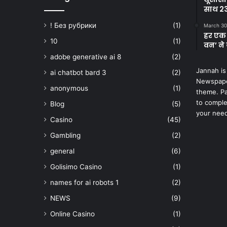
साथ 23
! Без рубрики
(1)
March 30
हर एक 
10
(1)
वन’ ने 
adobe generative ai 8
(2)
Jannah is
ai chatbot bard 3
(2)
Newspape
anonymous
(1)
theme. Pa
to comple
Blog
(5)
your nee
Casino
(45)
Gambling
(2)
general
(6)
Golisimo Casino
(1)
names for ai robots 1
(2)
NEWS
(9)
Online Casino
(1)