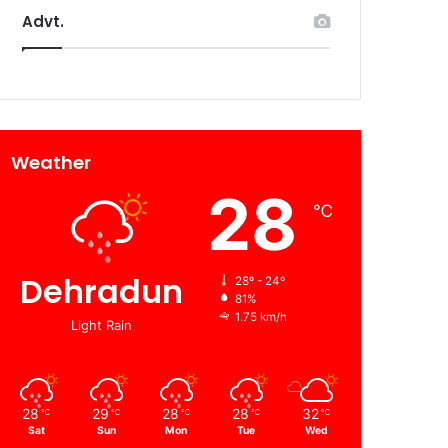
Advt.
Weather
28
℃
Dehradun
28º - 24º
81%
1.75 km/h
Light Rain
28
29
28
28
32
℃
℃
℃
℃
℃
Sat
Sun
Mon
Tue
Wed