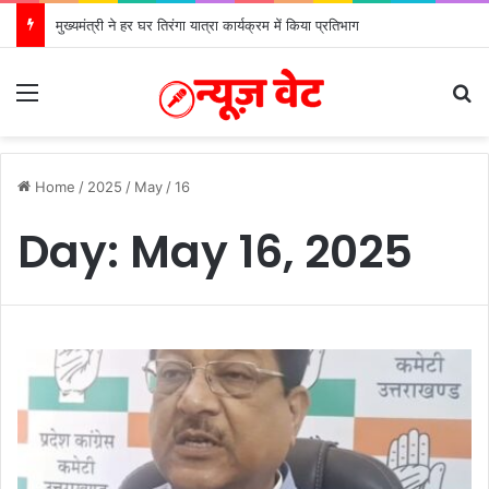
मुख्यमंत्री ने हर घर तिरंगा यात्रा कार्यक्रम में किया प्रतिभाग
Menu
S
Home
/
2025
/
May
/
16
Day:
May 16, 2025