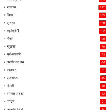
स्वास्थ्य
222
शिक्षा
185
क्राइम
128
ब्यूरोक्रेसी
122
मौसम
90
खुलासा
79
धर्म-संस्कृति
73
तस्वीर का सच
64
Public
61
Casino
45
दिल्ली
40
वायरल अड्डा
32
पर्यटन
21
ready_text
14