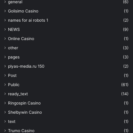
general
(6)
Golisimo Casino
(1)
names for ai robots 1
(2)
NEWS
(9)
Online Casino
(1)
other
(3)
pages
(3)
plyas-media.ru 150
(2)
Post
(1)
Public
(61)
ready_text
(14)
Ringospin Casino
(1)
Shelbywin Casino
(1)
text
(1)
Trumo Casino
(1)