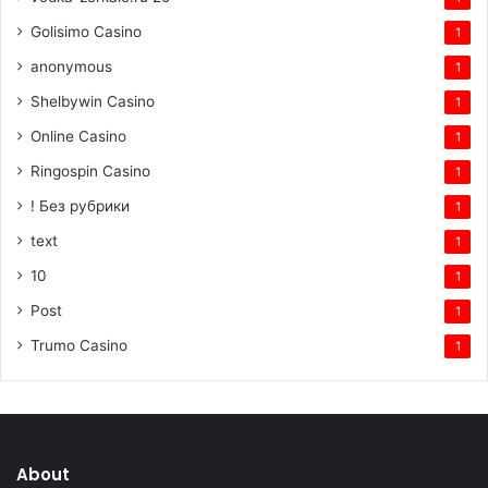
Golisimo Casino
1
anonymous
1
Shelbywin Casino
1
Online Casino
1
Ringospin Casino
1
! Без рубрики
1
text
1
10
1
Post
1
Trumo Casino
1
About