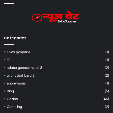
Categories
! Без рубрики
(1)
10
(1)
adobe generative ai 8
(2)
ai chatbot bard 3
(2)
anonymous
(1)
Blog
(5)
Casino
(45)
Gambling
(2)