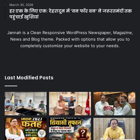
March 30, 2026
हर एक के लिए एक: देहरादून में ‘वन फॉर वन’ ने जरूरतमंदों तक
पहुंचाई खुशियां
Jannah is a Clean Responsive WordPress Newspaper, Magazine,
News and Blog theme. Packed with options that allow you to
completely customize your website to your needs.
Last Modified Posts