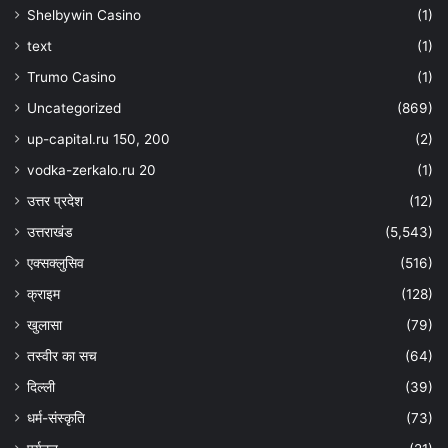
Shelbywin Casino
(1)
text
(1)
Trumo Casino
(1)
Uncategorized
(869)
up-capital.ru 150, 200
(2)
vodka-zerkalo.ru 20
(1)
उत्तर प्रदेश
(12)
उत्तराखंड
(5,543)
एक्सक्लुसिव
(516)
क्राइम
(128)
खुलासा
(79)
तस्वीर का सच
(64)
दिल्ली
(39)
धर्म-संस्कृति
(73)