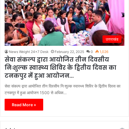
उत्तराखंड
News Weight 24x7 Desk
February 22, 2025
0
1,026
सेवा संकल्प द्वारा आयोजित तीन दिवसीय
निःशुल्क स्वास्थ्य शिविर के द्वितीय दिवस का
टनकपुर में हुआ आयोजन…
सेवा संकल्प द्वारा आयोजित तीन दिवसीय निःशुल्क स्वास्थ्य शिविर के द्वितीय दिवस का
टनकपुर में हुआ आयोजन 1500 से अधिक…
Read More »