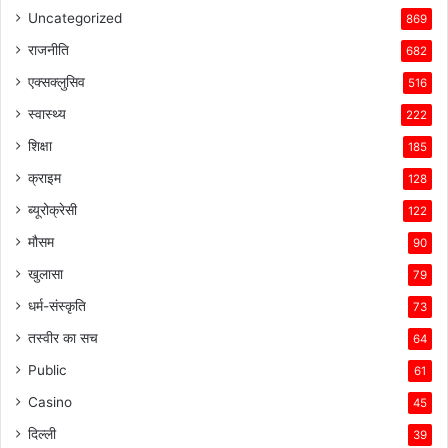
Uncategorized
869
राजनीति
682
एक्सक्लुसिव
516
स्वास्थ्य
222
शिक्षा
185
क्राइम
128
ब्यूरोक्रेसी
122
मौसम
90
खुलासा
79
धर्म-संस्कृति
73
तस्वीर का सच
64
Public
61
Casino
45
दिल्ली
39