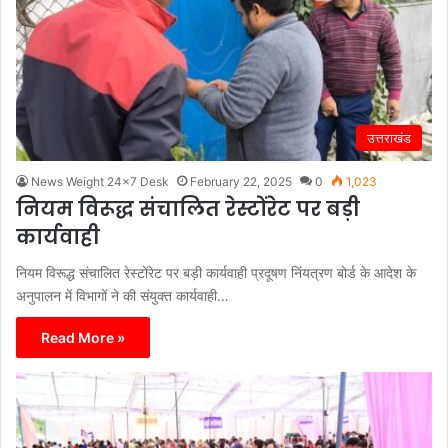
उत्तराखंड
News Weight 24x7 Desk
February 22, 2025
0
1,023
नियम विरूद्ध संचालित रेस्टोंरेट पर बड़ी
कार्यवाही
नियम विरूद्ध संचालित रेस्टोंरेट पर बड़ी कार्यवाही प्रदूषण निंयत्रण बोर्ड के आदेश के
अनुपालन में विभागों ने की संयुक्त कार्यवाही…
Read More »