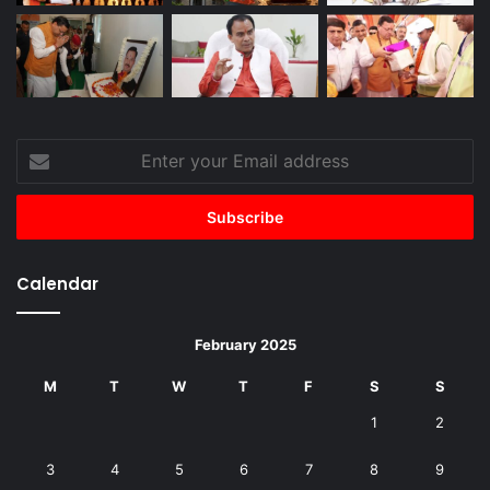
Enter
your
Email
address
Calendar
February 2025
M
T
W
T
F
S
S
1
2
3
4
5
6
7
8
9