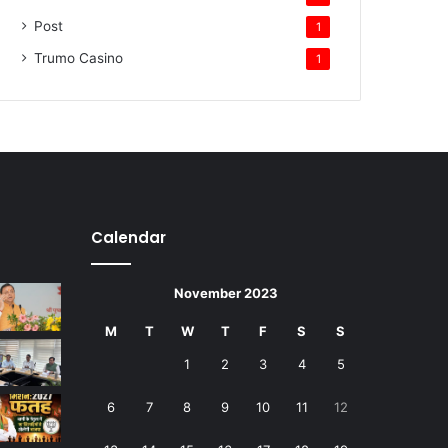
Post
1
Trumo Casino
1
Calendar
November 2023
M
T
W
T
F
S
S
1
2
3
4
5
6
7
8
9
10
11
12