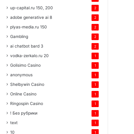
up-capital.ru 150, 200
2
adobe generative ai 8
2
plyas-media.ru 150
2
Gambling
2
ai chatbot bard 3
2
vodka-zerkalo.ru 20
1
Golisimo Casino
1
anonymous
1
Shelbywin Casino
1
Online Casino
1
Ringospin Casino
1
! Без рубрики
1
text
1
10
1