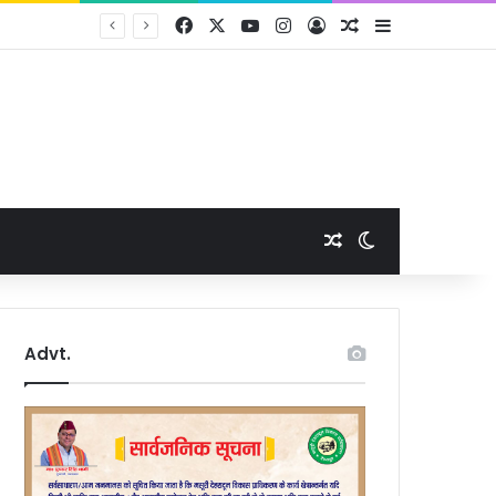
Facebook
X
YouTube
Instagram
Log In
Random Article
Sidebar
मा
Random Article
Switch skin
Advt.