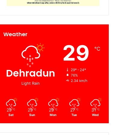
Weather
29
℃
Dehradun
29º - 24º
76%
2.34 km/h
Light Rain
29
29
29
27
31
℃
℃
℃
℃
℃
Sat
Sun
Mon
Tue
Wed