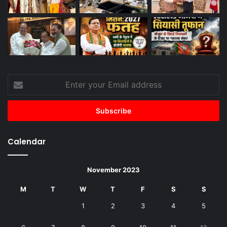
Enter
your
Email
address
Calendar
November 2023
M
T
W
T
F
S
S
1
2
3
4
5