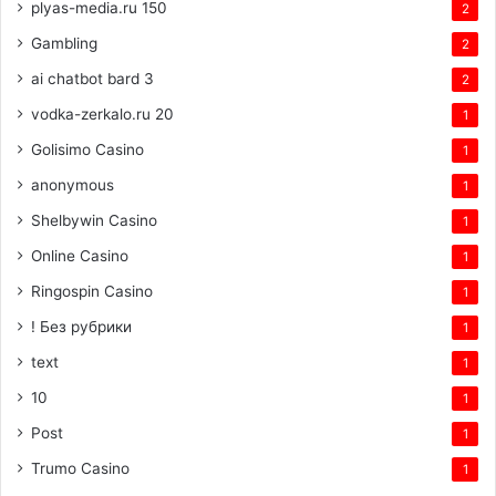
plyas-media.ru 150
2
Gambling
2
ai chatbot bard 3
2
vodka-zerkalo.ru 20
1
Golisimo Casino
1
anonymous
1
Shelbywin Casino
1
Online Casino
1
Ringospin Casino
1
! Без рубрики
1
text
1
10
1
Post
1
Trumo Casino
1