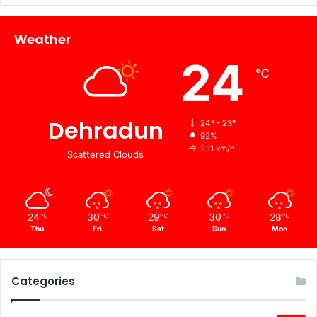
Weather
24
℃
Dehradun
24º - 23º
92%
2.11 km/h
Scattered Clouds
24
30
29
30
28
℃
℃
℃
℃
℃
Thu
Fri
Sat
Sun
Mon
Categories