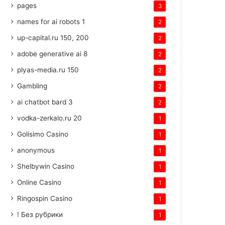
pages
3
names for ai robots 1
2
up-capital.ru 150, 200
2
adobe generative ai 8
2
plyas-media.ru 150
2
Gambling
2
ai chatbot bard 3
2
vodka-zerkalo.ru 20
1
Golisimo Casino
1
anonymous
1
Shelbywin Casino
1
Online Casino
1
Ringospin Casino
1
! Без рубрики
1