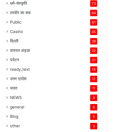
धर्म-संस्कृति
73
तस्वीर का सच
64
Public
61
Casino
45
दिल्ली
39
वायरल अड्डा
32
पर्यटन
21
ready_text
14
उत्तर प्रदेश
12
भारत
11
NEWS
9
general
6
Blog
5
other
3