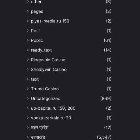
other
(3)
pages
(3)
plyas-media.ru 150
(2)
Post
(1)
Public
(61)
ready_text
(14)
Ringospin Casino
(1)
Shelbywin Casino
(1)
text
(1)
Trumo Casino
(1)
Uncategorized
(869)
up-capital.ru 150, 200
(2)
vodka-zerkalo.ru 20
(1)
उत्तर प्रदेश
(12)
उत्तराखंड
(5,547)