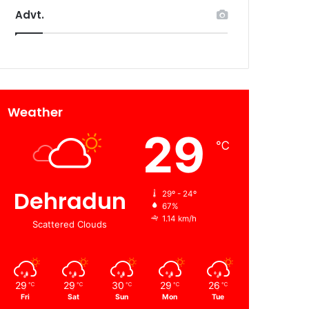
Advt.
Weather
29
℃
Dehradun
29º - 24º
67%
1.14 km/h
Scattered Clouds
29
29
30
29
26
℃
℃
℃
℃
℃
Fri
Sat
Sun
Mon
Tue