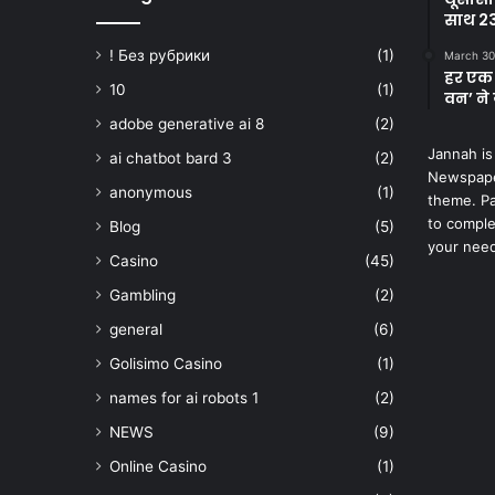
साथ 23
! Без рубрики
(1)
March 30
हर एक 
10
(1)
वन’ ने 
adobe generative ai 8
(2)
Jannah is
ai chatbot bard 3
(2)
Newspape
anonymous
(1)
theme. Pa
to comple
Blog
(5)
your nee
Casino
(45)
Gambling
(2)
general
(6)
Golisimo Casino
(1)
names for ai robots 1
(2)
NEWS
(9)
Online Casino
(1)