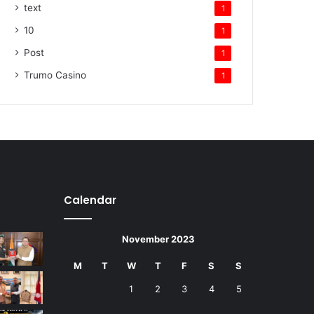
text
1
10
1
Post
1
Trumo Casino
1
Calendar
November 2023
M
T
W
T
F
S
S
1
2
3
4
5