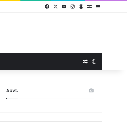
Facebook
X
YouTube
Instagram
Log In
Random Article
Sidebar
Random Article
Switch skin
Advt.