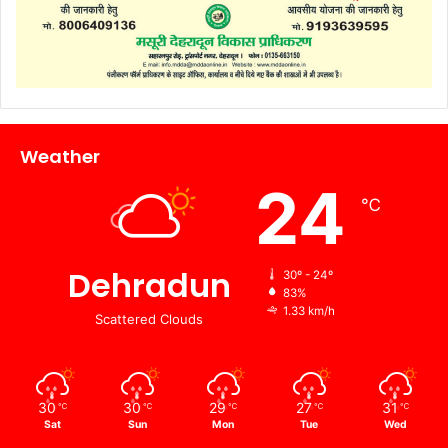
Weather
24
℃
Dehradun
30º - 24º
83%
1.33 km/h
Scattered Clouds
30
30
29
27
31
℃
℃
℃
℃
℃
Sat
Sun
Mon
Tue
Wed