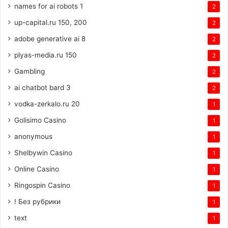
names for ai robots 1
2
up-capital.ru 150, 200
2
adobe generative ai 8
2
plyas-media.ru 150
2
Gambling
2
ai chatbot bard 3
2
vodka-zerkalo.ru 20
1
Golisimo Casino
1
anonymous
1
Shelbywin Casino
1
Online Casino
1
Ringospin Casino
1
! Без рубрики
1
text
1