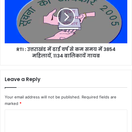
ड
I
का
:
दि
उ
ल्ली
त्त
में
रा
हु
खं
आ
ड
क
RTI : उत्तराखंड में ढाई वर्ष से कम समय में 3854
में
र्टे
महिलायें, 1134 बालिकायें गायब
ढा
न
ई
रे
व
ज
र्ष
Leave a Reply
र
से
क
म
Your email address will not be published.
Required fields are
स
marked
*
म
य
C
में
o
3
8
m