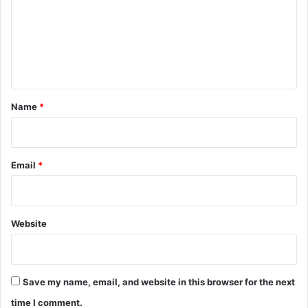
5
m
4
म
e
हि
n
ला
यें
t
,
*
Name
*
1
1
3
4
Email
*
बा
लि
का
यें
Website
गा
य
ब
Save my name, email, and website in this browser for the next
time I comment.