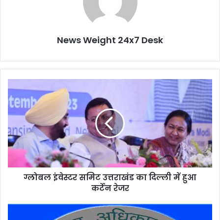
News Weight 24x7 Desk
ग्लो
ब
ल
इं
वे
स्ट
र
स
मि
ग्लोबल इंवेस्टर समिट उत्तराखंड का दिल्ली में हुआ
ट
कर्टेन रेजर
उ
त्त
रा
R
खं
T