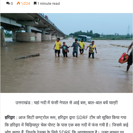
e
0
1,024
1 minute read
n
d
a
n
e
m
a
i
l
उत्तराखंड : यहां नदी में फंसी नेपाल से आई बस, बाल-बाल बचें यात्री
हरिद्वार
: आज सिटी कण्ट्रोल रूम, हरिद्वार द्वारा SDRF टीम को सूचित किया गया
कि हरिद्वार में चिड़ियापुर चेक पोस्ट के पास एक बस नदी में फंस गयी है। जिसमे कई
लोग सवार हैं, जिनके रेस्क्यू के लिये SDRF कि आवश्यकता है। उक्त सूचना पर