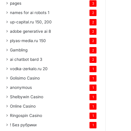
pages
3
names for ai robots 1
2
up-capital.ru 150, 200
2
adobe generative ai 8
2
plyas-media.ru 150
2
Gambling
2
ai chatbot bard 3
2
vodka-zerkalo.ru 20
1
Golisimo Casino
1
anonymous
1
Shelbywin Casino
1
Online Casino
1
Ringospin Casino
1
! Без рубрики
1