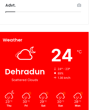
Advt.
Weather
24
℃
Dehradun
24º - 23º
89%
1.36 km/h
Scattered Clouds
23
30
29
30
28
℃
℃
℃
℃
℃
Thu
Fri
Sat
Sun
Mon