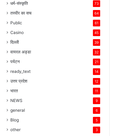
धर्म-संस्कृति
73
तस्वीर का सच
64
Public
61
Casino
45
दिल्ली
39
वायरल अड्डा
32
पर्यटन
21
ready_text
14
उत्तर प्रदेश
12
भारत
11
NEWS
9
general
6
Blog
5
other
3