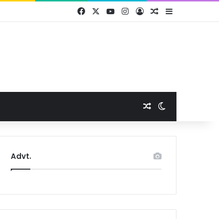
Facebook
X
YouTube
Instagram
Log In
Random Article
Sidebar
Random Article
Switch skin
Advt.