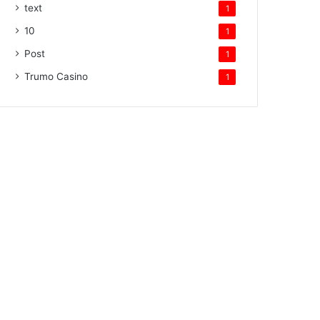
text
1
10
1
Post
1
Trumo Casino
1