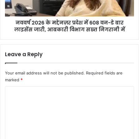
ली
2
धा
6
मी
के
स
नववर्ष 2026 के मद्देनज़र प्रदेश में 608 वन-डे बार
म
र
लाइसेंस जारी, आबकारी विभाग सख्त निगरानी में
द्दे
का
न
र
ज़
—
र
Leave a Reply
का
प्र
र
दे
गी
श
Your email address will not be published.
Required fields are
चौ
में
marked
*
क
6
से
0
C
कां
8
ग्रे
o
व
स
न
m
का
-
m
ऐ
डे
ला
बा
e
न
र
n