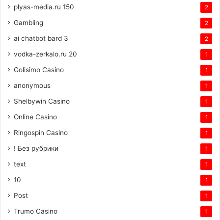
plyas-media.ru 150
2
Gambling
2
ai chatbot bard 3
2
vodka-zerkalo.ru 20
1
Golisimo Casino
1
anonymous
1
Shelbywin Casino
1
Online Casino
1
Ringospin Casino
1
! Без рубрики
1
text
1
10
1
Post
1
Trumo Casino
1