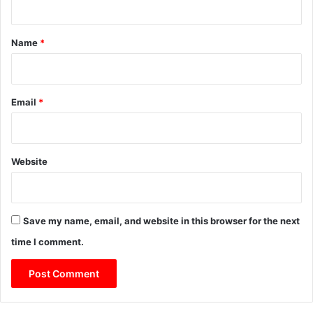
ला
इ
t
सें
*
Name
*
स
जा
री
,
Email
*
आ
ब
का
री
Website
वि
भा
ग
स
Save my name, email, and website in this browser for the next
ख्त
नि
time I comment.
ग
रा
नी
में