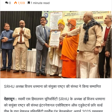
e
0
1,109
1 minute read
n
d
a
n
e
m
a
i
l
SRHU अध्यक्ष विजय धस्माना को संयुक्त राष्ट्र की संस्था ने किया सम्मानित
देहरादून
। स्वामी राम हिमालयन यूनिवर्सिटी SRHU के अध्यक्ष डॉ विजय धस्माना
को सयुंक्त राष्ट्र की संस्था इंटरनेशनल एसोसिएशन ऑफ एडुकेटर्स फ़ॉर वर्ल्ड
पीस के द्वारा नेशनल यूनिवर्सिटी गवर्नेंस एंड डेवलपमेन्ट अवार्ड 2025 पुरुस्कार