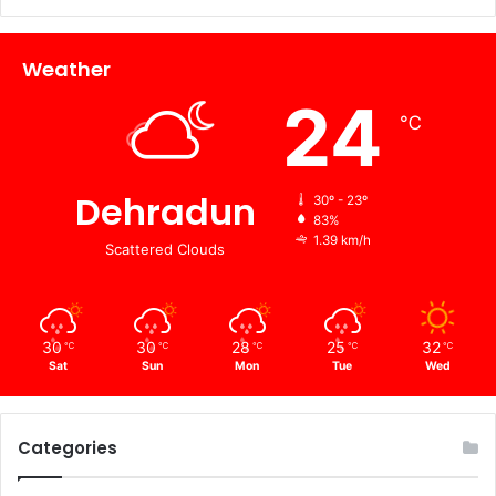
Weather
24
℃
Dehradun
30º - 23º
83%
1.39 km/h
Scattered Clouds
30
30
28
25
32
℃
℃
℃
℃
℃
Sat
Sun
Mon
Tue
Wed
Categories