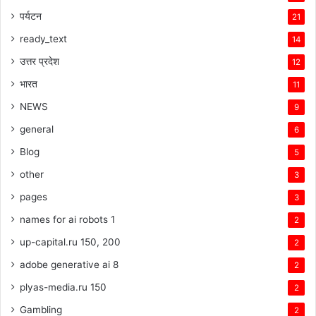
पर्यटन
21
ready_text
14
उत्तर प्रदेश
12
भारत
11
NEWS
9
general
6
Blog
5
other
3
pages
3
names for ai robots 1
2
up-capital.ru 150, 200
2
adobe generative ai 8
2
plyas-media.ru 150
2
Gambling
2