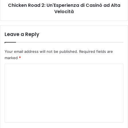
र
Chicken Road 2: Un'Esperienza di Casinò ad Alta
a
हा
Velocità
d
वि
2
धा
:
न
U
Leave a Reply
स
n
भा
'
स
E
Your email address will not be published.
Required fields are
त्र
s
marked
*
p
e
C
r
o
i
e
m
n
m
z
a
e
d
n
i
C
t
a