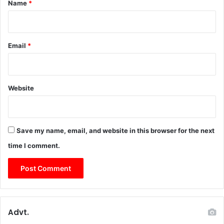
*
Name
*
s
i
n
ò
Email
*
a
d
A
l
Website
t
a
V
e
Save my name, email, and website in this browser for the next
l
o
time I comment.
c
i
t
à
Advt.