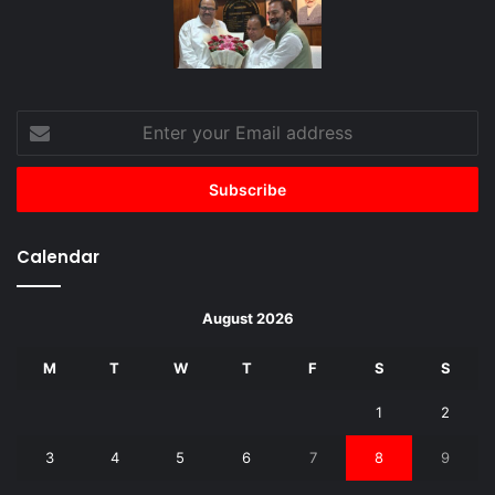
Enter
your
Email
address
Calendar
August 2026
M
T
W
T
F
S
S
1
2
3
4
5
6
7
8
9