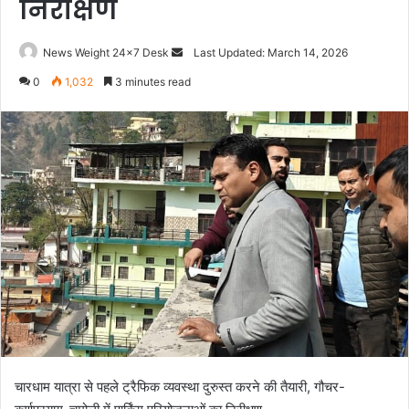
निरीक्षण
News Weight 24x7 Desk
S
Last Updated: March 14, 2026
e
0
1,032
3 minutes read
n
d
a
n
e
m
a
i
l
चारधाम यात्रा से पहले ट्रैफिक व्यवस्था दुरुस्त करने की तैयारी, गौचर-