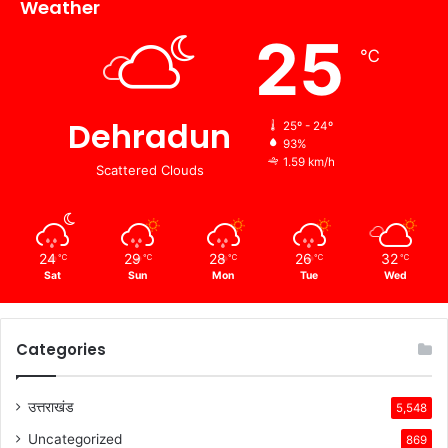
Weather
25
℃
Dehradun
25º - 24º
93%
1.59 km/h
Scattered Clouds
24
29
28
26
32
℃
℃
℃
℃
℃
Sat
Sun
Mon
Tue
Wed
Categories
उत्तराखंड
5,548
Uncategorized
869