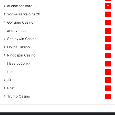
ai chatbot bard 3
2
vodka-zerkalo.ru 20
1
Golisimo Casino
1
anonymous
1
Shelbywin Casino
1
Online Casino
1
Ringospin Casino
1
! Без рубрики
1
text
1
10
1
Post
1
Trumo Casino
1