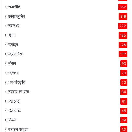
राजनीति
682
एक्सक्लुसिव
516
स्वास्थ्य
222
शिक्षा
185
क्राइम
128
ब्यूरोक्रेसी
122
मौसम
90
खुलासा
79
धर्म-संस्कृति
73
तस्वीर का सच
64
Public
61
Casino
45
दिल्ली
39
वायरल अड्डा
32