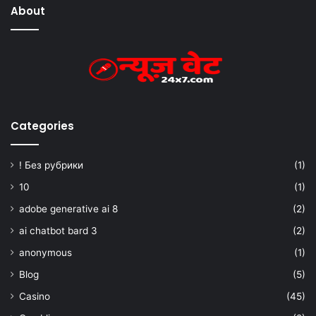
About
Categories
! Без рубрики
(1)
10
(1)
adobe generative ai 8
(2)
ai chatbot bard 3
(2)
anonymous
(1)
Blog
(5)
Casino
(45)