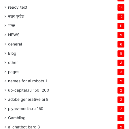
ready_text
14
उत्तर प्रदेश
12
भारत
11
NEWS
9
general
6
Blog
5
other
3
pages
3
names for ai robots 1
2
up-capital.ru 150, 200
2
adobe generative ai 8
2
plyas-media.ru 150
2
Gambling
2
ai chatbot bard 3
2