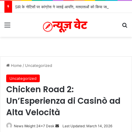
SIR के नोटिसों पर कांग्रेस ने जताई आपत्ति, मतदाताओं को किया जा रहा परेशान: बोले राष्ट्रीय प्रवक्ता आलोक शर्मा
Menu
S
Home
/
Uncategorized
Uncategorized
Chicken Road 2:
Un’Esperienza di Casinò ad
Alta Velocità
News Weight 24x7 Desk
S
Last Updated: March 14, 2026