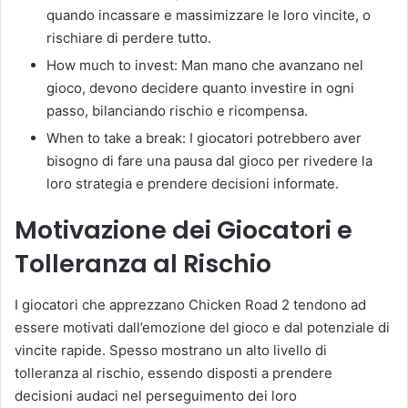
quando incassare e massimizzare le loro vincite, o
rischiare di perdere tutto.
How much to invest: Man mano che avanzano nel
gioco, devono decidere quanto investire in ogni
passo, bilanciando rischio e ricompensa.
When to take a break: I giocatori potrebbero aver
bisogno di fare una pausa dal gioco per rivedere la
loro strategia e prendere decisioni informate.
Motivazione dei Giocatori e
Tolleranza al Rischio
I giocatori che apprezzano Chicken Road 2 tendono ad
essere motivati dall’emozione del gioco e dal potenziale di
vincite rapide. Spesso mostrano un alto livello di
tolleranza al rischio, essendo disposti a prendere
decisioni audaci nel perseguimento dei loro