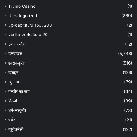
Trumo Casino
(1)
Uncategorized
(869)
up-capital.ru 150, 200
(2)
vodka-zerkalo.ru 20
(1)
उत्तर प्रदेश
(12)
उत्तराखंड
(5,548)
एक्सक्लुसिव
(516)
क्राइम
(128)
खुलासा
(79)
तस्वीर का सच
(64)
दिल्ली
(39)
धर्म-संस्कृति
(73)
पर्यटन
(21)
ब्यूरोक्रेसी
(122)