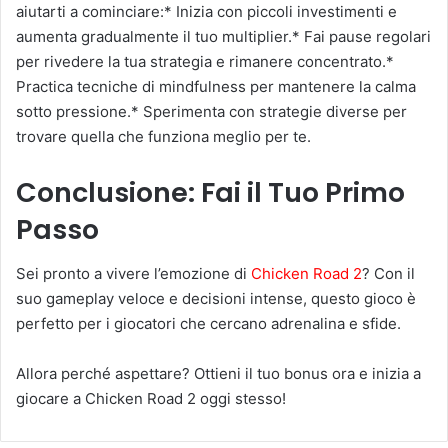
aiutarti a cominciare:* Inizia con piccoli investimenti e
aumenta gradualmente il tuo multiplier.* Fai pause regolari
per rivedere la tua strategia e rimanere concentrato.*
Practica tecniche di mindfulness per mantenere la calma
sotto pressione.* Sperimenta con strategie diverse per
trovare quella che funziona meglio per te.
Conclusione: Fai il Tuo Primo
Passo
Sei pronto a vivere l’emozione di
Chicken Road 2
? Con il
suo gameplay veloce e decisioni intense, questo gioco è
perfetto per i giocatori che cercano adrenalina e sfide.
Allora perché aspettare? Ottieni il tuo bonus ora e inizia a
giocare a Chicken Road 2 oggi stesso!