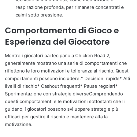
respirazione profonda, per rimanere concentrati e
calmi sotto pressione.
Comportamento di Gioco e
Esperienza del Giocatore
Mentre i giocatori partecipano a Chicken Road 2,
generalmente mostrano una serie di comportamenti che
riflettono le loro motivazioni e tolleranza al rischio. Questi
comportamenti possono includere:* Decisioni rapide* Alti
livelli di rischio* Cashout frequenti* Pause regolari*
Sperimentazione con strategie diverseComprendendo
questi comportamenti e le motivazioni sottostanti che li
guidano, i giocatori possono sviluppare strategie più
efficaci per gestire il rischio e mantenere alta la
motivazione.