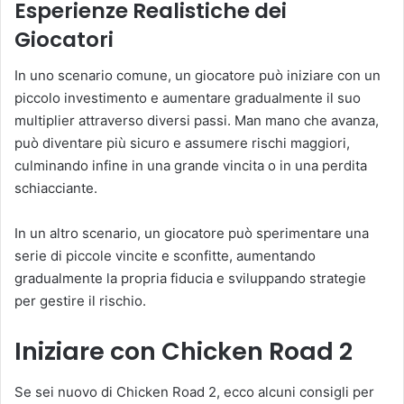
Esperienze Realistiche dei
Giocatori
In uno scenario comune, un giocatore può iniziare con un
piccolo investimento e aumentare gradualmente il suo
multiplier attraverso diversi passi. Man mano che avanza,
può diventare più sicuro e assumere rischi maggiori,
culminando infine in una grande vincita o in una perdita
schiacciante.
In un altro scenario, un giocatore può sperimentare una
serie di piccole vincite e sconfitte, aumentando
gradualmente la propria fiducia e sviluppando strategie
per gestire il rischio.
Iniziare con Chicken Road 2
Se sei nuovo di Chicken Road 2, ecco alcuni consigli per