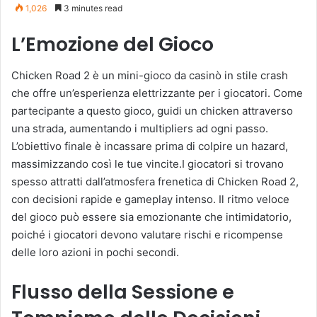
e
1,026
3 minutes read
n
L’Emozione del Gioco
d
a
n
Chicken Road 2 è un mini-gioco da casinò in stile crash
e
che offre un’esperienza elettrizzante per i giocatori. Come
m
partecipante a questo gioco, guidi un chicken attraverso
a
una strada, aumentando i multipliers ad ogni passo.
i
L’obiettivo finale è incassare prima di colpire un hazard,
l
massimizzando così le tue vincite.I giocatori si trovano
spesso attratti dall’atmosfera frenetica di Chicken Road 2,
con decisioni rapide e gameplay intenso. Il ritmo veloce
del gioco può essere sia emozionante che intimidatorio,
poiché i giocatori devono valutare rischi e ricompense
delle loro azioni in pochi secondi.
Flusso della Sessione e