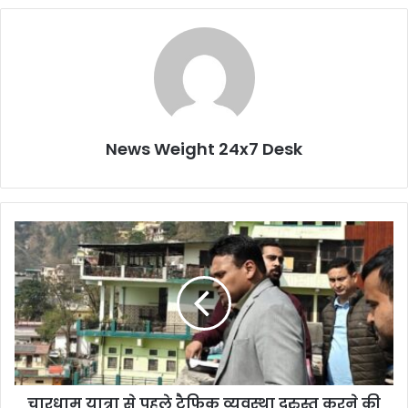
News Weight 24x7 Desk
चा
र
धा
म
या
त्रा
से
प
ह
चारधाम यात्रा से पहले ट्रैफिक व्यवस्था दुरुस्त करने की
ले