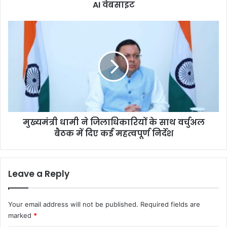
AI वेबसाइट
ए
सं
जी
मु
व
ख्य
नी
मं
सि
त्री
द्ध
धा
हो
मी
गा
ने
प
जि
हा
ला
ड़ी
मुख्यमंत्री धामी ने जिलाधिकारियों के साथ वर्चुअल
धि
A
बैठक में दिए कई महत्वपूर्ण निर्देश
का
I
रि
वे
यों
ब
के
Leave a Reply
सा
सा
इ
थ
ट
व
Your email address will not be published.
Required fields are
र्चु
marked
*
अ