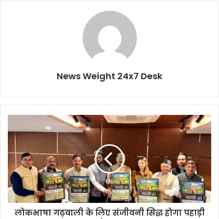
News Weight 24x7 Desk
लो
क
भा
षा
ग
ढ़
वा
ली
के
लोकभाषा गढ़वाली के लिए संजीवनी सिद्ध होगा पहाड़ी
लि