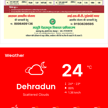
Weather
24
℃
Dehradun
24º - 23º
89%
1.36 km/h
Scattered Clouds