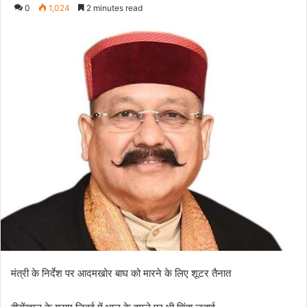
e
0
1,024
2 minutes read
n
d
a
n
e
m
a
i
l
मंत्री के निर्देश पर आदमखोर बाघ को मारने के लिए शूटर तैनात