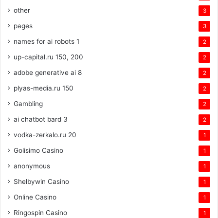
other
3
pages
3
names for ai robots 1
2
up-capital.ru 150, 200
2
adobe generative ai 8
2
plyas-media.ru 150
2
Gambling
2
ai chatbot bard 3
2
vodka-zerkalo.ru 20
1
Golisimo Casino
1
anonymous
1
Shelbywin Casino
1
Online Casino
1
Ringospin Casino
1