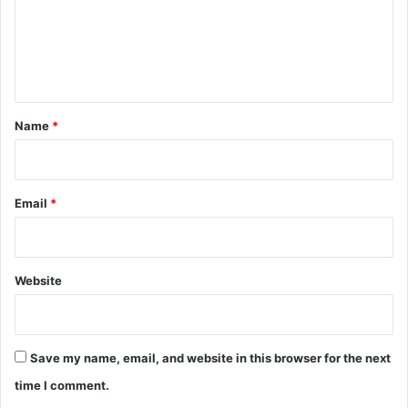
m
ज
ना
e
ओं
n
का
लो
t
का
*
Name
*
र्प
ण
ए
वं
Email
*
शि
ला
न्या
स
Website
कि
या
Save my name, email, and website in this browser for the next
time I comment.