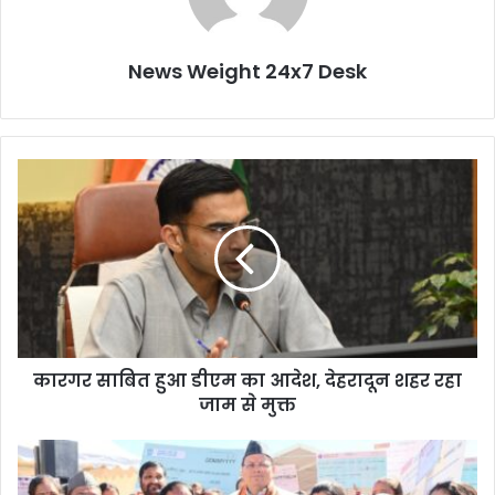
News Weight 24x7 Desk
का
र
ग
र
सा
बि
त
हु
आ
कारगर साबित हुआ डीएम का आदेश, देहरादून शहर रहा
डी
जाम से मुक्त
ए
म
का
मु
आ
ख्य
दे