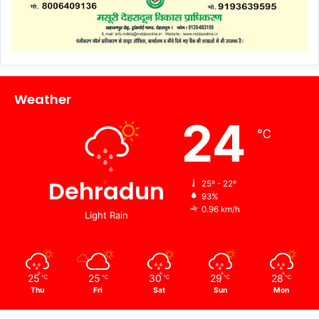
Weather
24
℃
Dehradun
25º - 22º
93%
0.96 km/h
Light Rain
25
25
30
29
28
℃
℃
℃
℃
℃
Thu
Fri
Sat
Sun
Mon