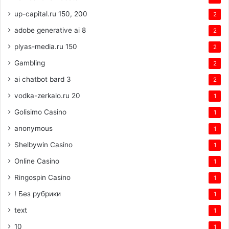
up-capital.ru 150, 200
2
adobe generative ai 8
2
plyas-media.ru 150
2
Gambling
2
ai chatbot bard 3
2
vodka-zerkalo.ru 20
1
Golisimo Casino
1
anonymous
1
Shelbywin Casino
1
Online Casino
1
Ringospin Casino
1
! Без рубрики
1
text
1
10
1