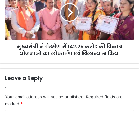
मं
श
त्री
,
ने
दे
गै
ह
र
रा
सैं
दू
ण
न
मुख्यमंत्री ने गैरसैंण में 142.25 करोड़ की विकास
में
श
योजनाओं का लोकार्पण एवं शिलान्यास किया
1
ह
4
र
2
र
.
Leave a Reply
हा
2
जा
5
म
क
Your email address will not be published.
Required fields are
से
रो
marked
*
मु
ड़
क्त
की
C
वि
o
का
स
m
यो