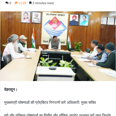
e
0
1,029
2 minutes read
n
d
a
n
e
m
a
i
l
देहरादून।
मुख्यमंत्री घोषणाओं की प्रोएक्टिव निगरानी करें अधिकारी: मुख्य सचिव
पूर्ण और गतिमान घोषणाओं का वित्तीय और भौतिक अपडेट प्रस्तुत करें तथा जिनके