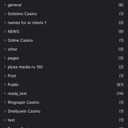
general
(6)
Golisimo Casino
(1)
names for ai robots 1
(2)
NEWS
(9)
Online Casino
(1)
other
(3)
pages
(3)
plyas-media.ru 150
(2)
Post
(1)
Public
(61)
ready_text
(14)
Ringospin Casino
(1)
Shelbywin Casino
(1)
text
(1)