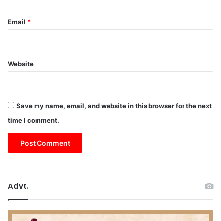
धा
ड़
मी
;
Email
*
रा
ष्ट्र
वा
दी
Website
री
ज
न
ल
पा
Save my name, email, and website in this browser for the next
र्टी
time I comment.
ने
खो
ला
मो
र्चा
Advt.