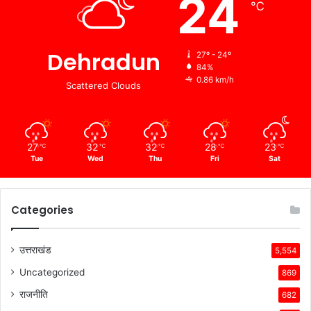
24
℃
Dehradun
27º - 24º
84%
0.86 km/h
Scattered Clouds
27
32
32
28
23
℃
℃
℃
℃
℃
Tue
Wed
Thu
Fri
Sat
Categories
उत्तराखंड
5,554
Uncategorized
869
राजनीति
682