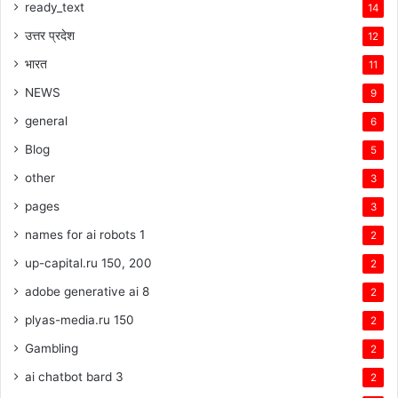
ready_text
14
उत्तर प्रदेश
12
भारत
11
NEWS
9
general
6
Blog
5
other
3
pages
3
names for ai robots 1
2
up-capital.ru 150, 200
2
adobe generative ai 8
2
plyas-media.ru 150
2
Gambling
2
ai chatbot bard 3
2