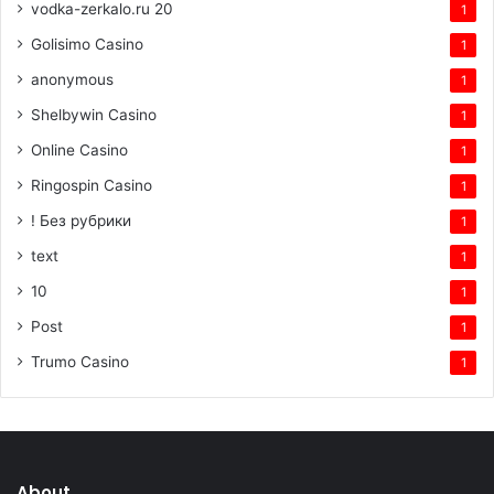
vodka-zerkalo.ru 20
1
Golisimo Casino
1
anonymous
1
Shelbywin Casino
1
Online Casino
1
Ringospin Casino
1
! Без рубрики
1
text
1
10
1
Post
1
Trumo Casino
1
About