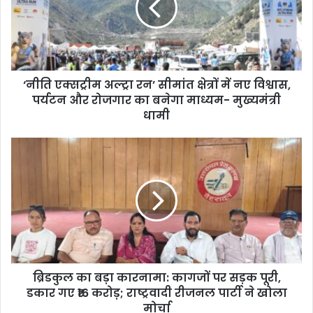
क्स
ट्री
म
अ
ल्ट्रा
‘नीति एक्सट्रीम अल्ट्रा रन’ सीमांत क्षेत्रों में नए विश्वास,
र
पर्यटन और रोजगार का बनेगा माध्यम- मुख्यमंत्री
न
’
धामी
सी
मां
ब्रि
त
ड
क्षे
कु
त्रों
ल
में
का
न
ब
ए
ड़ा
वि
का
श्वा
र
स
ब्रिडकुल का बड़ा कारनामा: कागजों पर सड़क पूरी,
ना
,
डकार गए ₹16 करोड़; राष्ट्रवादी रीजनल पार्टी ने खोला
मा
प
:
मोर्चा