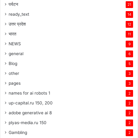
पर्यटन
21
ready_text
14
उत्तर प्रदेश
12
भारत
11
NEWS
9
general
6
Blog
5
other
3
pages
3
names for ai robots 1
2
up-capital.ru 150, 200
2
adobe generative ai 8
2
plyas-media.ru 150
2
Gambling
2