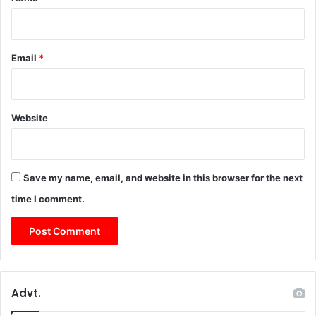
टे
ओं
में
की
ना
दी
बा
जा
Email
*
लि
न
ग
का
से
री
दु
Website
ष्क
र्म
ए
वं
नृ
Save my name, email, and website in this browser for the next
शं
time I comment.
स
ह
त्या
का
हु
आ
Advt.
खु
ला