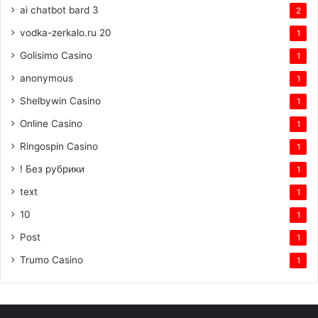
ai chatbot bard 3
2
vodka-zerkalo.ru 20
1
Golisimo Casino
1
anonymous
1
Shelbywin Casino
1
Online Casino
1
Ringospin Casino
1
! Без рубрики
1
text
1
10
1
Post
1
Trumo Casino
1