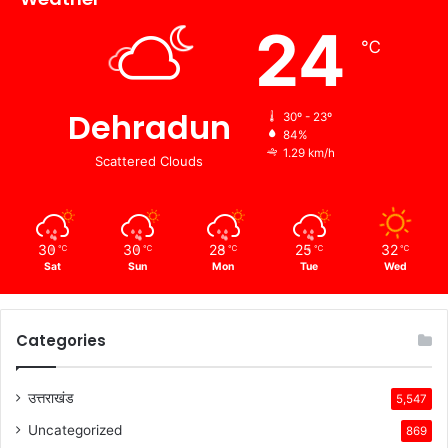
24
℃
Dehradun
30º - 23º
84%
1.29 km/h
Scattered Clouds
30
30
28
25
32
℃
℃
℃
℃
℃
Sat
Sun
Mon
Tue
Wed
Categories
उत्तराखंड
5,547
Uncategorized
869